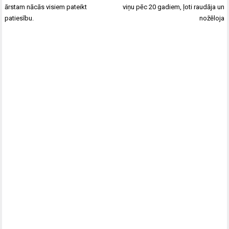
ārstam nācās visiem pateikt
viņu pēc 20 gadiem, ļoti raudāja un
patiesību.
nožēloja