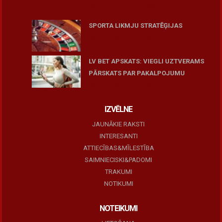
December 15, 2025
SPORTA LIKMJU STRATĒĢIJAS
December 15, 2025
LV BET APSKATS: VIEGLI UZTVERAMS
PĀRSKATS PAR PAKALPOJUMU
November 27, 2025
IZVĒLNE
JAUNĀKIE RAKSTI
INTERESANTI
ATTIECĪBAS&MĪLESTĪBA
SAIMNIECISKI&PADOMI
TRAKUMI
NOTIKUMI
NOTEIKUMI