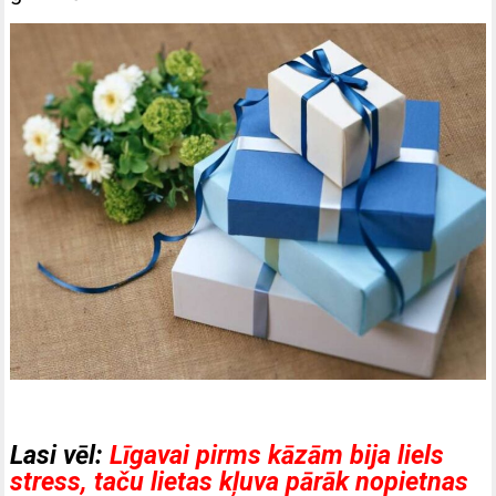
Lasi vēl:
Līgavai pirms kāzām bija liels
stress, taču lietas kļuva pārāk nopietnas