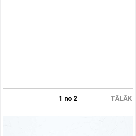
1 no 2
TĀLĀK