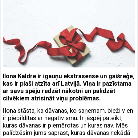
Ilona Kaldre ir igauņu ekstrasense un gaišreģe,
kas ir plaši atzīta arī Latvijā. Viņa ir pazīstama
ar savu spēju redzēt nākotni un palīdzēt
cilvēkiem atrisināt viņu problēmas.
Ilona stāsta, ka dāvanas, ko saņemam, bieži vien
ir piepildītas ar negatīvismu. Ir jāspēj pateikt,
kuras dāvanas ir piemērotas un kuras nav. Mēs
palīdzēsim jums saprast, kuras dāvanas nekādā