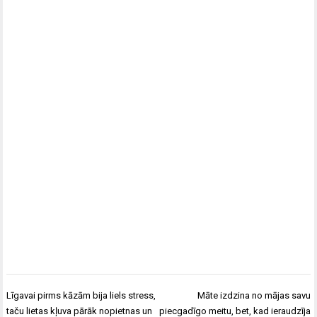
Post
Līgavai pirms kāzām bija liels stress,
Māte izdzina no mājas savu
navigation
taču lietas kļuva pārāk nopietnas un
piecgadīgo meitu, bet, kad ieraudzīja