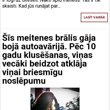
ir logi uz dvēseli. Naktī spīd mēness. Tas ir tik
skaisti. Kad jūs runājat par…
LASĪT VAIRĀK
Šīs meitenes brālis gāja
bojā autoavārijā. Pēc 10
gadu klusēšanas, viņas
vecāki beidzot atklāja
viņai briesmīgu
noslēpumu