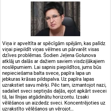
Viņa ir apveltīta ar spēcīgām spējām, kas palīdz
viņai piepildīt viņas vēlmes un pārvarēt visas
dzīves problēmas. Šodien Jeļena Golunova
atklāj un dalās ar dažiem saviem visdziļākajiem
noslēpumiem. Lai sapnis piepildītos, jums būs
nepieciešama balta svece, papīra lapa un
jebkuras krāsas pildspalva. Uz papīra lapas
uzrakstiet savu mērķi. Pēc tam, izmantojot nazi,
sadaliet sveci septiņās daļās, ejot apkārt svecei
tā, lai līnijas atgādinātu horizontu. Izsaki
vēlēšanos un aizdedz sveci. Koncentrējoties uz
uzrakstīto vēlēšanos un vērojot…