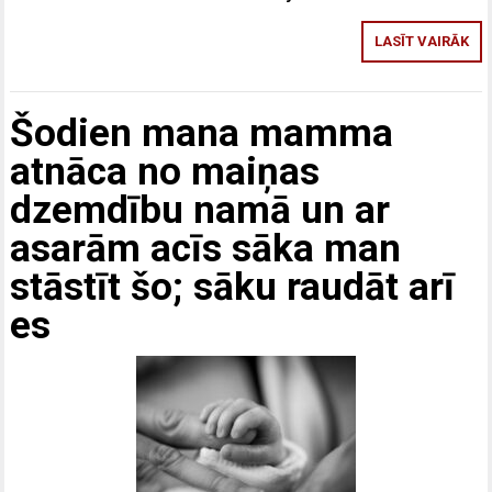
LASĪT VAIRĀK
Šodien mana mamma
atnāca no maiņas
dzemdību namā un ar
asarām acīs sāka man
stāstīt šo; sāku raudāt arī
es