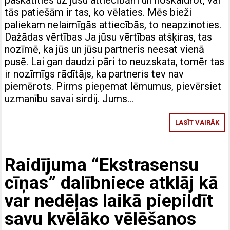
tās patiešām ir tas, ko vēlaties. Mēs bieži
paliekam nelaimīgās attiecībās, to neapzinoties.
Dažādas vērtības Ja jūsu vērtības atšķiras, tas
nozīmē, ka jūs un jūsu partneris neesat vienā
pusē. Lai gan daudzi pāri to neuzskata, tomēr tas
ir nozīmīgs rādītājs, ka partneris tev nav
piemērots. Pirms pieņemat lēmumus, pievērsiet
uzmanību savai sirdij. Jums…
LASĪT VAIRĀK
Raidījuma “Ekstrasensu
cīņas” dalībniece atklāj kā
var nedēļas laikā piepildīt
savu kvēlāko vēlēšanos