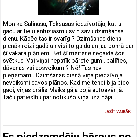
Monika Salinasa, Teksasas iedzīvotāja, katru
gadu ar lielu entuziasmu svin savu dzimšanas
dienu. Kāpēc tas ir svarīgi? Dzimšanas diena
pienāk reizi gadā un visi to gaida un jau domā par
šī vakara plāniem. Bet šī meitene negaida šos
svētkus. Vai viņai nepatīk pārsteigumi, ballītes,
dāvanas vai apsveikumi? Nē! Tas nav
pieņemami. Dzimšanas dienā viņa piedzīvoja
neveiksmi savos plānos. Kad meitenei bija pieci
gadi, viņas brālis Maiks gāja bojā autoavārijā.
Taču patiesību par notikušo viņa uzzināja…
LASĪT VAIRĀK
Es piedzemdēju bērnus no