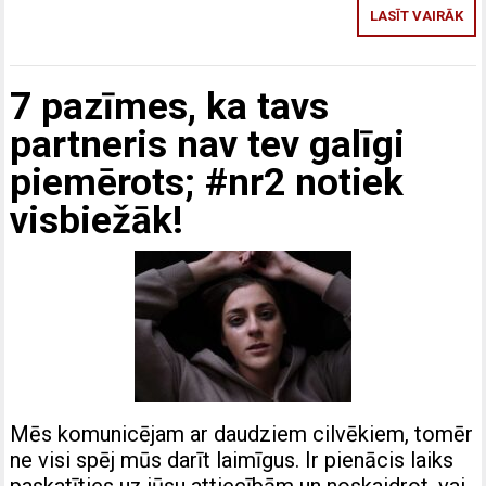
LASĪT VAIRĀK
7 pazīmes, ka tavs
partneris nav tev galīgi
piemērots; #nr2 notiek
visbiežāk!
Mēs komunicējam ar daudziem cilvēkiem, tomēr
ne visi spēj mūs darīt laimīgus. Ir pienācis laiks
paskatīties uz jūsu attiecībām un noskaidrot, vai