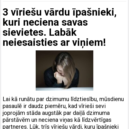
3 vīriešu vārdu īpašnieki,
kuri neciena savas
sievietes. Labāk
neiesaisties ar viņiem!
Lai kā runātu par dzimumu līdztiesību, mūsdienu
pasaulē ir daudz piemēru, kad vīrieši sevi
joprojām stāda augstāk par daiļā dzimuma
pārstāvēm un neciena viņas kā līdzvērtīgas
partneres. Lūk, trīs vīriešu vārdi, kuru īpašnieki