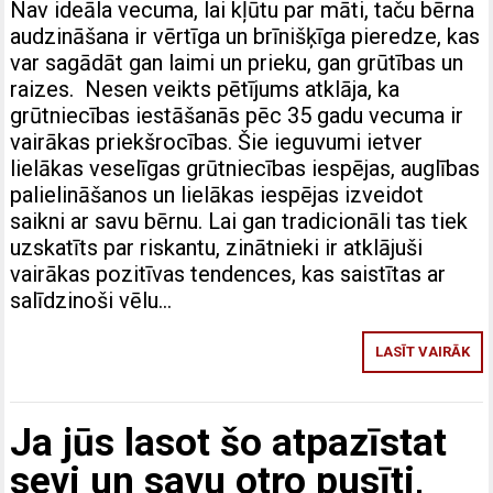
Nav ideāla vecuma, lai kļūtu par māti, taču bērna
audzināšana ir vērtīga un brīnišķīga pieredze, kas
var sagādāt gan laimi un prieku, gan grūtības un
raizes. Nesen veikts pētījums atklāja, ka
grūtniecības iestāšanās pēc 35 gadu vecuma ir
vairākas priekšrocības. Šie ieguvumi ietver
lielākas veselīgas grūtniecības iespējas, auglības
palielināšanos un lielākas iespējas izveidot
saikni ar savu bērnu. Lai gan tradicionāli tas tiek
uzskatīts par riskantu, zinātnieki ir atklājuši
vairākas pozitīvas tendences, kas saistītas ar
salīdzinoši vēlu…
LASĪT VAIRĀK
Ja jūs lasot šo atpazīstat
sevi un savu otro pusīti,