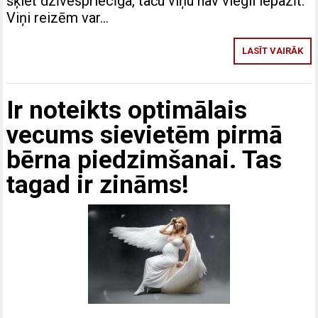
šķiet dzīvespriecīga, taču viņu nav viegli iepazīt.
Viņi reizēm var…
LASĪT VAIRĀK
Ir noteikts optimālais
vecums sievietēm pirmā
bērna piedzimšanai. Tas
tagad ir zināms!