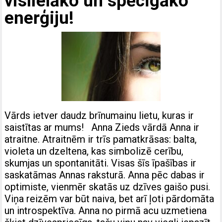
vislielāko un spēcīgāko
enerģiju!
Vārds ietver daudz brīnumainu lietu, kuras ir
saistītas ar mums! Anna Zieds vārdā Anna ir
atraitne. Atraitnēm ir trīs pamatkrāsas: balta,
violeta un dzeltena, kas simbolizē cerību,
skumjas un spontanitāti. Visas šīs īpašības ir
saskatāmas Annas raksturā. Anna pēc dabas ir
optimiste, vienmēr skatās uz dzīves gaišo pusi.
Viņa reizēm var būt naiva, bet arī ļoti pārdomāta
un introspektīva. Anna no pirmā acu uzmetiena