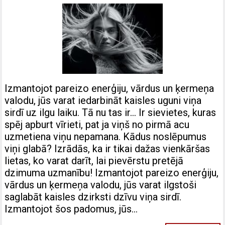
Izmantojot pareizo enerģiju, vārdus un ķermeņa
valodu, jūs varat iedarbināt kaisles uguni viņa
sirdī uz ilgu laiku. Tā nu tas ir… Ir sievietes, kuras
spēj apburt vīrieti, pat ja viņš no pirmā acu
uzmetiena viņu nepamana. Kādus noslēpumus
viņi glabā? Izrādās, ka ir tikai dažas vienkāršas
lietas, ko varat darīt, lai pievērstu pretējā
dzimuma uzmanību! Izmantojot pareizo enerģiju,
vārdus un ķermeņa valodu, jūs varat ilgstoši
saglabāt kaisles dzirksti dzīvu viņa sirdī.
Izmantojot šos padomus, jūs…