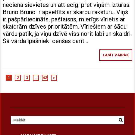
neciena sievietes un attiecīgi pret viņām izturas.
Bruno Bruno ir apveltīts ar skarbu raksturu. Viņš
ir pašpārliecināts, paštaisns, mierīgs vīrietis ar
skaidrām dzīves prioritātēm. Vīriešiem ar šādu
vārdu patīk, ja viņu dzīvē viss norit labi un skaidri.
Šā vārda īpašnieki cenšas darīt…
LASĪT VAIRĀK
1
2
3
…
42
»