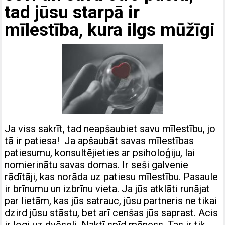
tad jūsu starpā ir
mīlestība, kura ilgs mūžīgi
Ja viss sakrīt, tad neapšaubiet savu mīlestību, jo
tā ir patiesa! Ja apšaubāt savas mīlestības
patiesumu, konsultējieties ar psiholoģiju, lai
nomierinātu savas domas. Ir seši galvenie
rādītāji, kas norāda uz patiesu mīlestību. Pasaule
ir brīnumu un izbrīnu vieta. Ja jūs atklāti runājat
par lietām, kas jūs satrauc, jūsu partneris ne tikai
dzird jūsu stāstu, bet arī cenšas jūs saprast. Acis