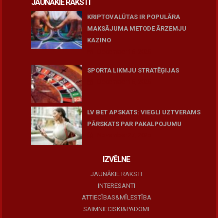
JAUNĀKIE RAKSTI
KRIPTOVALŪTAS IR POPULĀRA
MAKSĀJUMA METODE ĀRZEMJU
KAZINO
December 15, 2025
SPORTA LIKMJU STRATĒĢIJAS
December 15, 2025
LV BET APSKATS: VIEGLI UZTVERAMS
PĀRSKATS PAR PAKALPOJUMU
November 27, 2025
IZVĒLNE
JAUNĀKIE RAKSTI
INTERESANTI
ATTIECĪBAS&MĪLESTĪBA
SAIMNIECISKI&PADOMI