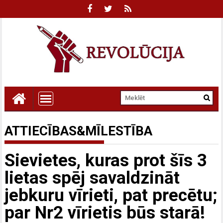
ATTIECĪBAS&MĪLESTĪBA
Sievietes, kuras prot šīs 3
lietas spēj savaldzināt
jebkuru vīrieti, pat precētu;
par Nr2 vīrietis būs starā!