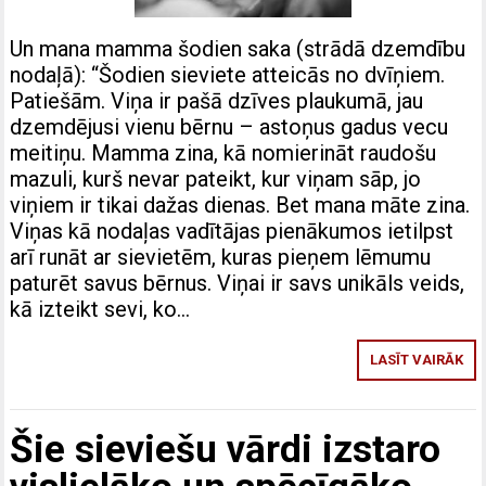
Un mana mamma šodien saka (strādā dzemdību
nodaļā): “Šodien sieviete atteicās no dvīņiem.
Patiešām. Viņa ir pašā dzīves plaukumā, jau
dzemdējusi vienu bērnu – astoņus gadus vecu
meitiņu. Mamma zina, kā nomierināt raudošu
mazuli, kurš nevar pateikt, kur viņam sāp, jo
viņiem ir tikai dažas dienas. Bet mana māte zina.
Viņas kā nodaļas vadītājas pienākumos ietilpst
arī runāt ar sievietēm, kuras pieņem lēmumu
paturēt savus bērnus. Viņai ir savs unikāls veids,
kā izteikt sevi, ko…
LASĪT VAIRĀK
Šie sieviešu vārdi izstaro