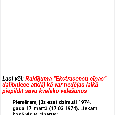
Lasi vēl:
Raidījuma “Ekstrasensu cīņas”
dalībniece atklāj kā var nedēļas laikā
piepildīt savu kvēlāko vēlēšanos
Piemēram, jūs esat dzimuši 1974.
gada 17. martā (17.03.1974). Liekam
kopā visus ciparus: