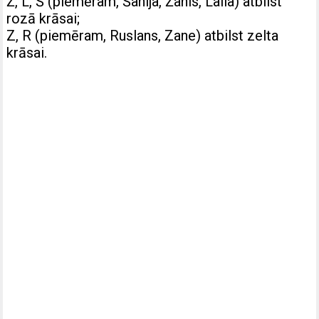
Ž, L, Š (piemēram, Šanija, Žanis, Laila) atbilst
rozā krāsai;
Z, R (piemēram, Ruslans, Zane) atbilst zelta
krāsai.