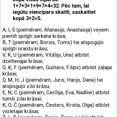
1+7+3+1+9+7+4=32. Pēc tam, lai
iegūtu viencipara skaitli, saskaitiet
kopā 3+2=5.
A, I, S (piemēram, Afanasijs, Anastasija) viņiem
piemīt spilgti sarkana krāsa;
B, T (piemēram, Boriss, Toms) tie atspoguļo
spilgti oranžu krāsu;
V, K, U (piemēram, Vitālijs, Una) atbilst
dzeltenajai krāsai;
G, Ķ, F (piemēram, Gustavs, Filips) atbilst zaļajai
krāsai;
D, M, H, J (piemēram, Juris, Harijs, Dana) tie
atspoguļo zilo krāsu;
E, N, C (piemēram, Cecīlija, Eva, Nadīne) atbilst
tumši zilai krāsai;
K, O, Č (piemēram, Česters, Krista, Olga) atbilst
violetajai krāsai;