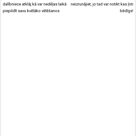
navigation
dalībniece atklāj kā var nedēļas laikā
neizrunājiet, jo tad var notikt kas ļoti
piepildīt savu kvēlāko vēlēšanos
bēdīgs!