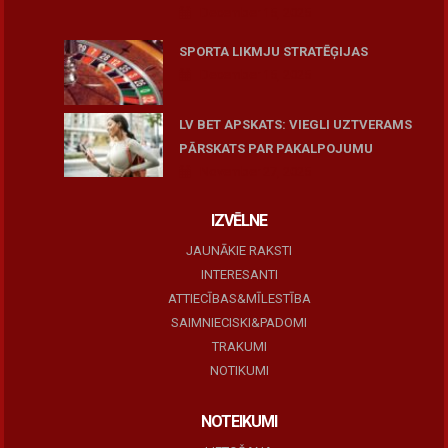
December 15, 2025
SPORTA LIKMJU STRATĒĢIJAS
December 15, 2025
LV BET APSKATS: VIEGLI UZTVERAMS
PĀRSKATS PAR PAKALPOJUMU
November 27, 2025
IZVĒLNE
JAUNĀKIE RAKSTI
INTERESANTI
ATTIECĪBAS&MĪLESTĪBA
SAIMNIECISKI&PADOMI
TRAKUMI
NOTIKUMI
NOTEIKUMI