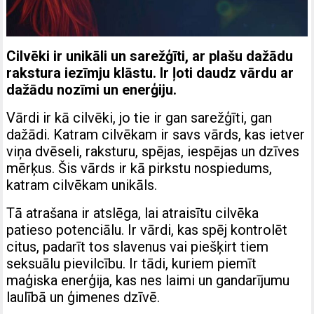
Cilvēki ir unikāli un sarežģīti, ar plašu dažādu
rakstura iezīmju klāstu. Ir ļoti daudz vārdu ar
dažādu nozīmi un enerģiju.
Vārdi ir kā cilvēki, jo tie ir gan sarežģīti, gan
dažādi. Katram cilvēkam ir savs vārds, kas ietver
viņa dvēseli, raksturu, spējas, iespējas un dzīves
mērķus. Šis vārds ir kā pirkstu nospiedums,
katram cilvēkam unikāls.
Tā atrašana ir atslēga, lai atraisītu cilvēka
patieso potenciālu. Ir vārdi, kas spēj kontrolēt
citus, padarīt tos slavenus vai piešķirt tiem
seksuālu pievilcību. Ir tādi, kuriem piemīt
maģiska enerģija, kas nes laimi un gandarījumu
laulībā un ģimenes dzīvē.