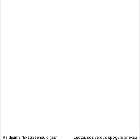
Post
Raidījuma “Ekstrasensu cīņas”
Lūdzu, šos vārdus spoguļa priekšā