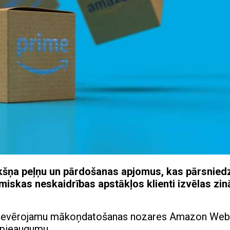
kšņa peļņu un pārdošanas apjomus, kas pārsnied
miskas neskaidrības apstākļos klienti izvēlas zi
ar ievērojamu mākoņdatošanas nozares Amazon Web
 pieaugumu.