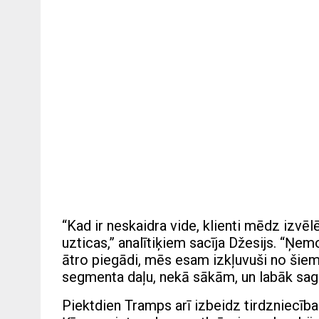
“Kad ir neskaidra vide, klienti mēdz izvēl
uzticas,” analītiķiem sacīja Džesijs. “Ņ
ātro piegādi, mēs esam izkļuvuši no šiem 
segmenta daļu, nekā sākām, un labāk saga
Piektdien Tramps arī izbeidz tirdzniecīb