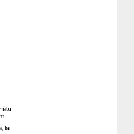
kmētu
em.
, lai