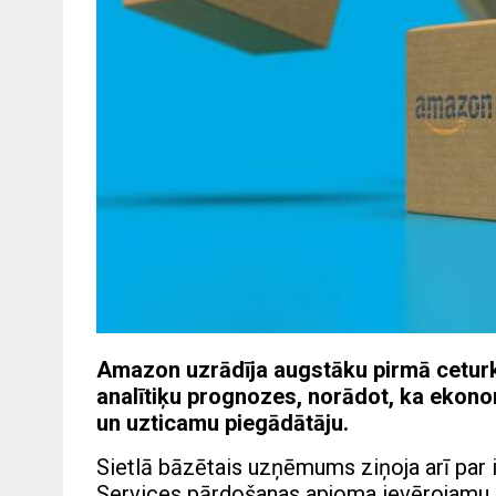
Amazon uzrādīja augstāku pirmā cetur
analītiķu prognozes, norādot, ka ekono
un uzticamu piegādātāju.
Sietlā bāzētais uzņēmums ziņoja arī p
Services pārdošanas apjoma ievērojamu