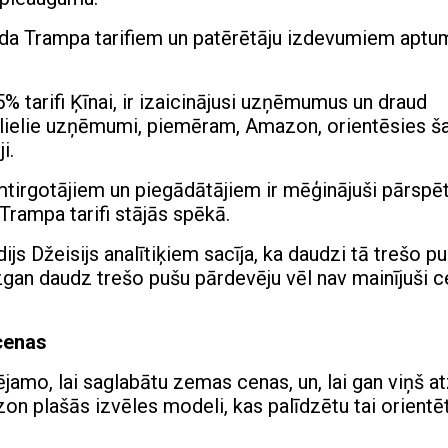
lda Trampa tarifiem un patērētāju izdevumiem aptu
% tarifi Ķīnai, ir izaicinājusi uzņēmumus un draud
lielie uzņēmumi, piemēram, Amazon, orientēsies ša
i.
irgotājiem un piegādātājiem ir mēģinājuši pārspē
Trampa tarifi stājās spēkā.
js Džeisijs analītiķiem sacīja, ka daudzi tā trešo p
ezgan daudz trešo pušu pārdevēju vēl nav mainījuši c
cenas
ējamo, lai saglabātu zemas cenas, un, lai gan viņš at
on plašās izvēles modeli, kas palīdzētu tai orientē