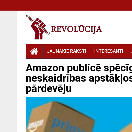
JAUNĀKIE RAKSTI
INTERESANTI
Amazon publicē spēcī
neskaidrības apstākļos
pārdevēju