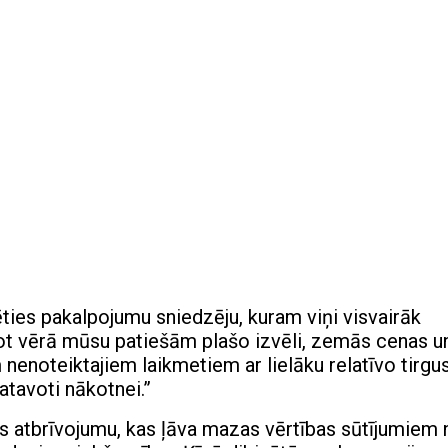
ēties pakalpojumu sniedzēju, kuram viņi visvairāk
emot vērā mūsu patiešām plašo izvēli, zemās cenas u
nenoteiktajiem laikmetiem ar lielāku relatīvo tirgu
tavoti nākotnei.”
as atbrīvojumu, kas ļāva mazas vērtības sūtījumiem 