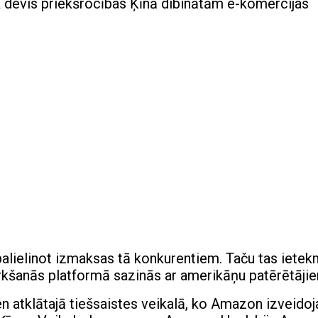
ja devis priekšrocības Ķīnā dibinātām e-komercijas
palielinot izmaksas tā konkurentiem. Taču tas iete
rkšanās platformā sazinās ar amerikāņu patērētāji
n atklātajā tiešsaistes veikalā, ko Amazon izveidoja