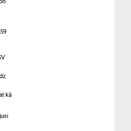
zon
,59
SV
īdz
at kā
jusi