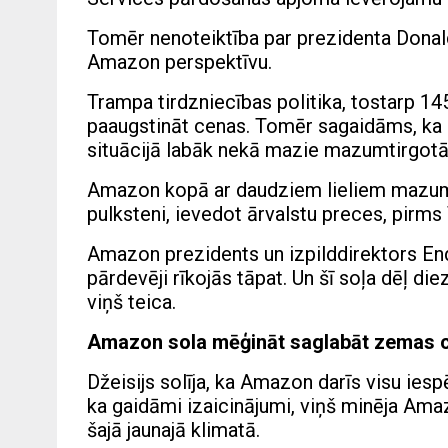
Tomēr nenoteiktība par prezidenta Dona
Amazon perspektīvu.
Trampa tirdzniecības politika, tostarp 145
paaugstināt cenas. Tomēr sagaidāms, ka 
situācijā labāk nekā mazie mazumtirgotāj
Amazon kopā ar daudziem lieliem mazumt
pulksteni, ievedot ārvalstu preces, pirms 
Amazon prezidents un izpilddirektors Endi
pārdevēji rīkojās tāpat. Un šī soļa dēļ di
viņš teica.
Amazon sola mēģināt saglabāt zemas 
Džeisijs solīja, ka Amazon darīs visu iesp
ka gaidāmi izaicinājumi, viņš minēja Amaz
šajā jaunajā klimatā.