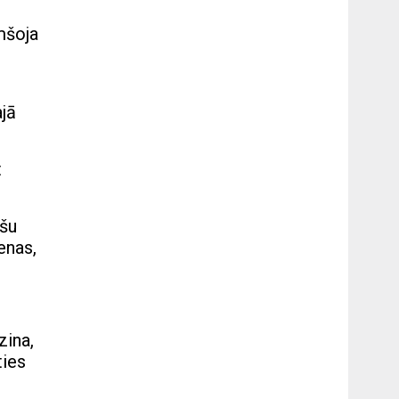
mšoja
jā
t
ušu
enas,
zina,
ties