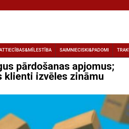
ATTIECĪBAS&MĪLESTĪBA
SAIMNIECISKI&PADOMI
TRAK
gus pārdošanas apjomus;
 klienti izvēles zināmu