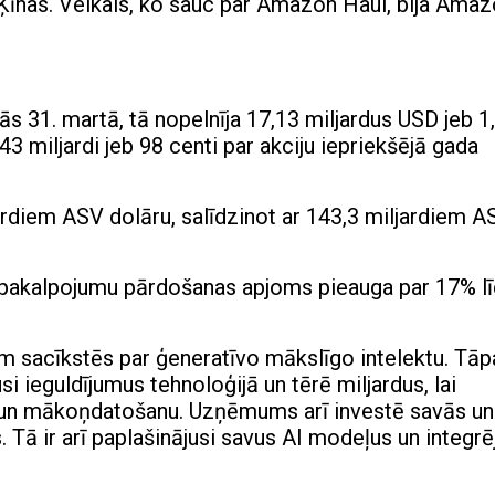
Ķīnas. Veikals, ko sauc par Amazon Haul, bija Ama
s 31. martā, tā nopelnīja 17,13 miljardus USD jeb 1
43 miljardi jeb 98 centi par akciju iepriekšējā gada
rdiem ASV dolāru, salīdzinot ar 143,3 miljardiem A
 pakalpojumu pārdošanas apjoms pieauga par 17% l
em sacīkstēs par ģeneratīvo mākslīgo intelektu. Tāp
usi ieguldījumus tehnoloģijā un tērē miljardus, lai
AI un mākoņdatošanu. Uzņēmums arī investē savās un
Tā ir arī paplašinājusi savus AI modeļus un integrē