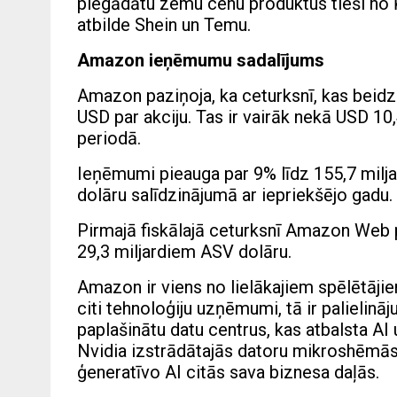
piegādātu zemu cenu produktus tieši no 
atbilde Shein un Temu.
Amazon ieņēmumu sadalījums
Amazon paziņoja, ka ceturksnī, kas beidzā
USD par akciju. Tas ir vairāk nekā USD 10,
periodā.
Ieņēmumi pieauga par 9% līdz 155,7 milja
dolāru salīdzinājumā ar iepriekšējo gadu.
Pirmajā fiskālajā ceturksnī Amazon Web
29,3 miljardiem ASV dolāru.
Amazon ir viens no lielākajiem spēlētāji
citi tehnoloģiju uzņēmumi, tā ir palielināj
paplašinātu datu centrus, kas atbalsta 
Nvidia izstrādātajās datoru mikroshēmās. 
ģeneratīvo AI citās sava biznesa daļās.