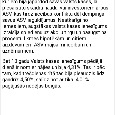
kuriem bija jāpārdod savas valsts kases, lai
piesaistītu skaidru naudu, vai investoriem ārpus
ASV, kas tirdzniecības konflikta dēļ dempinga
savus ASV ieguldījumus. Neatkarīgi no
iemesliem, augstākas valsts kases ienesīgums
izraisīja spiedienu uz akciju tirgu un paaugstina
procentu likmes hipotēkām un citiem
aizdevumiem ASV mājsaimniecībām un
uzņēmumiem.
Bet 10 gadu Valsts kases ienesīgums pēdējā
dienā ir nomierinājies un bija 4,31%. Tas ir pēc
tam, kad trešdienas rītā tas bija pieaudzis līdz
gandrīz 4,50%, salīdzinot ar tikai 4,01%
pagājušās nedēļas beigās.