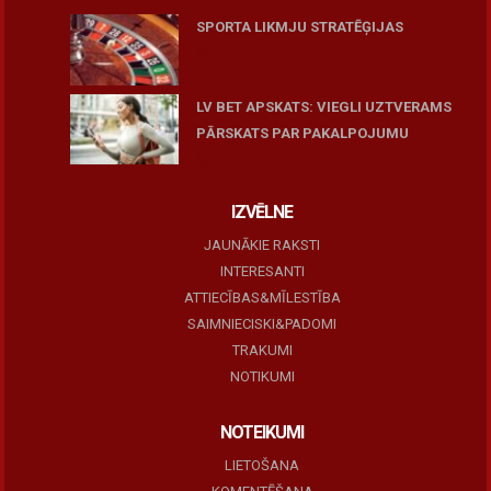
SPORTA LIKMJU STRATĒĢIJAS
December 15, 2025
LV BET APSKATS: VIEGLI UZTVERAMS
PĀRSKATS PAR PAKALPOJUMU
November 27, 2025
IZVĒLNE
JAUNĀKIE RAKSTI
INTERESANTI
ATTIECĪBAS&MĪLESTĪBA
SAIMNIECISKI&PADOMI
TRAKUMI
NOTIKUMI
NOTEIKUMI
LIETOŠANA