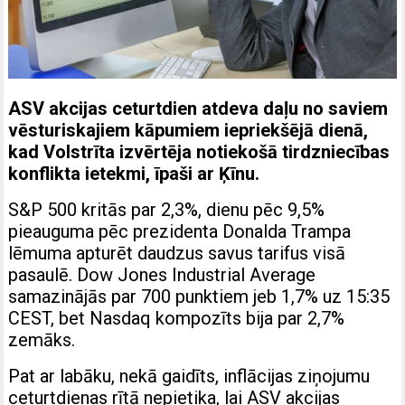
ASV akcijas ceturtdien atdeva daļu no saviem
vēsturiskajiem kāpumiem iepriekšējā dienā,
kad Volstrīta izvērtēja notiekošā tirdzniecības
konflikta ietekmi, īpaši ar Ķīnu.
S&P 500 kritās par 2,3%, dienu pēc 9,5%
pieauguma pēc prezidenta Donalda Trampa
lēmuma apturēt daudzus savus tarifus visā
pasaulē. Dow Jones Industrial Average
samazinājās par 700 punktiem jeb 1,7% uz 15:35
CEST, bet Nasdaq kompozīts bija par 2,7%
zemāks.
Pat ar labāku, nekā gaidīts, inflācijas ziņojumu
ceturtdienas rītā nepietika, lai ASV akcijas