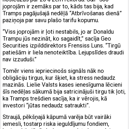
joprojām ir zemāks par to, kāds tas bija, kad
Tramps pagājušajā nedēļā “Atbrīvošanas dienā”
paziņoja par savu plašo tarifu kopumu.
“Viss joprojām ir ļoti nestabils, jo ar Donaldu
Trampu jūs nezināt, ko sagaidīt,” sacīja Geo
Securities izpilddirektors Frensiss Luns. “Tirgū
patiešām ir liela nenoteiktība. Lejupslīdes draudi
nav izzuduši.”
Tomēr viens iepriecinošs signāls nāk no
obligāciju tirgus, kur šķiet, ka stress nedaudz
mazinās. Lielie Valsts kases ienesīguma lēcieni
šīs nedēļas sākumā bija satricinājuši tirgu tik ļoti,
ka Tramps trešdien sacīja, ka ir vērojis, kā
investori “jūtas nedaudz satraukti”.
Straujā, pēkšņajā kāpumā varēja būt vairāki
iemesli, tostarp riska ieguldījumu fondiem,