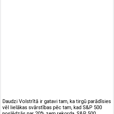
Daudzi Volstrītā ir gatavi tam, ka tirgū parādīsies
vēl lielākas svārstības pēc tam, kad S&P 500
noslēdzās par 20% zem rekorda. S&P 500