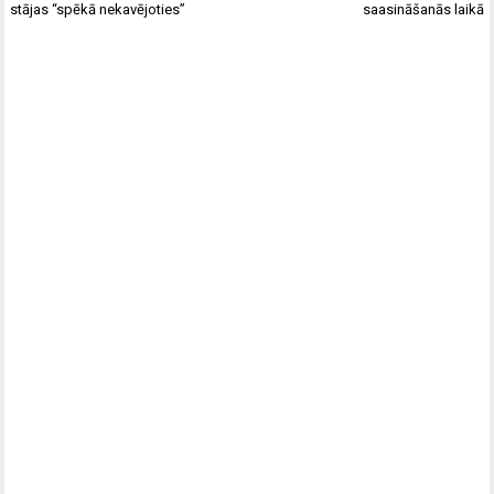
stājas “spēkā nekavējoties”
saasināšanās laikā