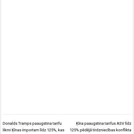
Post
Donalds Tramps paaugstina tarifu
Ķīna paaugstina tarifus ASV līdz
navigation
likmi Ķīnas importam līdz 125%, kas
125% pēdējā tirdzniecības konflikta