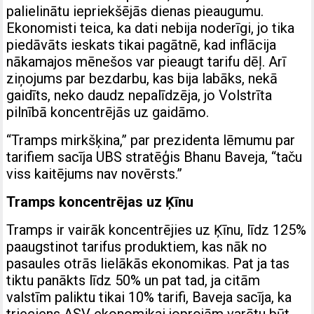
palielinātu iepriekšējās dienas pieaugumu.
Ekonomisti teica, ka dati nebija noderīgi, jo tika
piedāvāts ieskats tikai pagātnē, kad inflācija
nākamajos mēnešos var pieaugt tarifu dēļ. Arī
ziņojums par bezdarbu, kas bija labāks, nekā
gaidīts, neko daudz nepalīdzēja, jo Volstrīta
pilnībā koncentrējās uz gaidāmo.
“Tramps mirkšķina,” par prezidenta lēmumu par
tarifiem sacīja UBS stratēģis Bhanu Baveja, “taču
viss kaitējums nav novērsts.”
Tramps koncentrējas uz Ķīnu
Tramps ir vairāk koncentrējies uz Ķīnu, līdz 125%
paaugstinot tarifus produktiem, kas nāk no
pasaules otrās lielākās ekonomikas. Pat ja tas
tiktu panākts līdz 50% un pat tad, ja citām
valstīm paliktu tikai 10% tarifi, Baveja sacīja, ka
trieciens ASV ekonomikai joprojām varētu būt