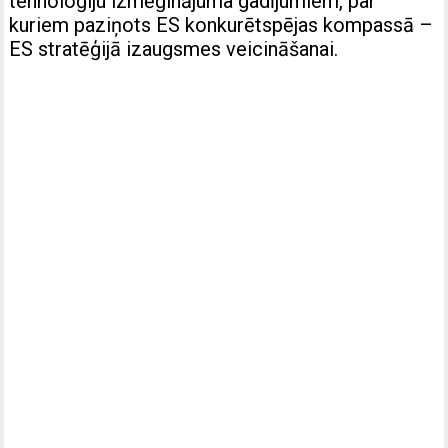
tehnoloģiju izmēģinājuma gadījumiem, par
kuriem paziņots ES konkurētspējas kompassā –
ES stratēģijā izaugsmes veicināšanai.