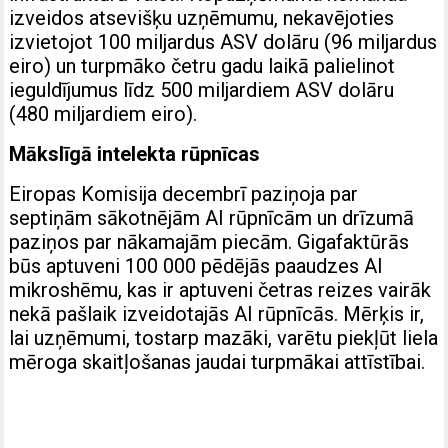
izveidos atsevišķu uzņēmumu, nekavējoties
izvietojot 100 miljardus ASV dolāru (96 miljardus
eiro) un turpmāko četru gadu laikā palielinot
ieguldījumus līdz 500 miljardiem ASV dolāru
(480 miljardiem eiro).
Mākslīgā intelekta rūpnīcas
Eiropas Komisija decembrī paziņoja par
septiņām sākotnējām AI rūpnīcām un drīzumā
paziņos par nākamajām piecām. Gigafaktūrās
būs aptuveni 100 000 pēdējās paaudzes AI
mikroshēmu, kas ir aptuveni četras reizes vairāk
nekā pašlaik izveidotajās AI rūpnīcās. Mērķis ir,
lai uzņēmumi, tostarp mazāki, varētu piekļūt liela
mēroga skaitļošanas jaudai turpmākai attīstībai.