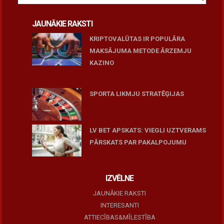
JAUNĀKIE RAKSTI
KRIPTOVALŪTAS IR POPULĀRA
MAKSĀJUMA METODE ĀRZEMJU
KAZINO
December 15, 2025
SPORTA LIKMJU STRATĒĢIJAS
December 15, 2025
LV BET APSKATS: VIEGLI UZTVERAMS
PĀRSKATS PAR PAKALPOJUMU
November 27, 2025
IZVĒLNE
JAUNĀKIE RAKSTI
INTERESANTI
ATTIECĪBAS&MĪLESTĪBA