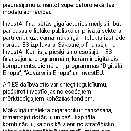
pieprasījumu izmantot superdatoru iekārtas
modeļu apmācībai.
InvestAI finansētās gigafactories mērķis ir būt
par pasaulē lielāko publiskā un privātā sektora
partnerību uzticama mākslīgā intelekta izstrādei,
norāda ES izpildvara. Sākotnējo finansējumu
InvestAI Komisija piešķirs no esošajām ES
finansējuma programmām, kurām ir digitālais
komponents, piemēram, programmas “Digitālā
Eiropa”, “Apvārsnis Eiropa” un InvestEU.
Arī ES dalībvalstis var sniegt ieguldījumu,
piešķirot investīcijas no esošajiem
mērķtiecīgajiem kohēzijas fondiem.
Mākslīgā intelekta gigafabriku finansēšana,
izmantojot dotāciju un pašu kapitāla
kombināciju, kalpos kā viens no stratēģisko