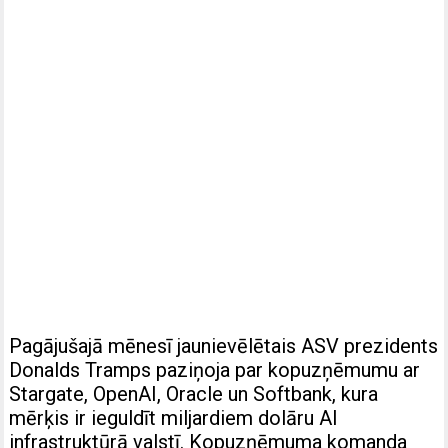
Pagājušajā mēnesī jaunievēlētais ASV prezidents
Donalds Tramps paziņoja par kopuzņēmumu ar
Stargate, OpenAI, Oracle un Softbank, kura
mērķis ir ieguldīt miljardiem dolāru AI
infrastruktūrā valstī. Kopuzņēmuma komanda