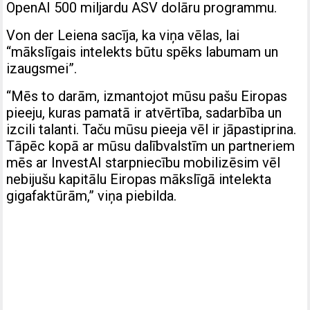
OpenAI 500 miljardu ASV dolāru programmu.
Von der Leiena sacīja, ka viņa vēlas, lai
“mākslīgais intelekts būtu spēks labumam un
izaugsmei”.
“Mēs to darām, izmantojot mūsu pašu Eiropas
pieeju, kuras pamatā ir atvērtība, sadarbība un
izcili talanti. Taču mūsu pieeja vēl ir jāpastiprina.
Tāpēc kopā ar mūsu dalībvalstīm un partneriem
mēs ar InvestAI starpniecību mobilizēsim vēl
nebijušu kapitālu Eiropas mākslīgā intelekta
gigafaktūrām,” viņa piebilda.