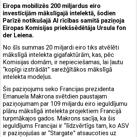
Eiropa mobilizēs 200 miljardus eiro
investīcijām mākslīgajā intelektā, šodien
Parīzē notikušajā AI rīcības samitā paziņoja
Eiropas Komisijas priekšsēdētāja Ursula fon
der Leiena.
No šīs summas 20 miljardi eiro tiks atvēlēti
mākslīgā intelekta gigafaktūrām, kas, pēc
Komisijas domām, ir nepieciešamas, lai ļautu
“kopīgi izstrādāt” sarežģītākos mākslīgā
intelekta modeļus.
Šis paziņojums seko Francijas prezidenta
Emanuela Makrona svētdien paustajam
paziņojumam par 109 miljardu eiro ieguldījumu
plānu mākslīgā intelekta projektiem Francijā
turpmākajos gados. Makrons sacīja, ka šis
ieguldījums Francijai ir “līdzvērtīgs tam, ko ASV
ir paziņojušas ar “Stargate” atsaucoties uz