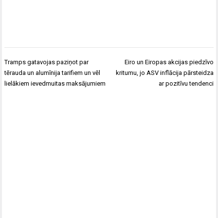
Post
Tramps gatavojas paziņot par
Eiro un Eiropas akcijas piedzīvo
navigation
tērauda un alumīnija tarifiem un vēl
kritumu, jo ASV inflācija pārsteidza
lielākiem ievedmuitas maksājumiem
ar pozitīvu tendenci