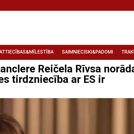
ATTIECĪBAS&MĪLESTĪBA
SAIMNIECISKI&PADOMI
TRAK
kanclere Reičela Rīvsa norād
s tirdzniecība ar ES ir