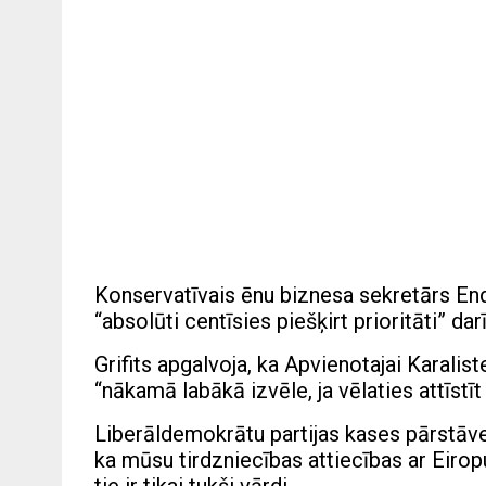
Konservatīvais ēnu biznesa sekretārs Endr
“absolūti centīsies piešķirt prioritāti” d
Grifits apgalvoja, ka Apvienotajai Karalis
“nākamā labākā izvēle, ja vēlaties attīst
Liberāldemokrātu partijas kases pārstāve 
ka mūsu tirdzniecības attiecības ar Eiropu 