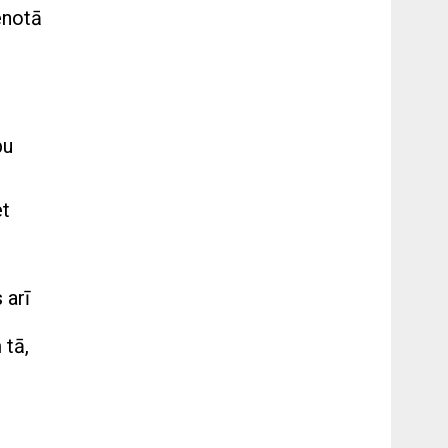
enotā
bu
et
 arī
 tā,