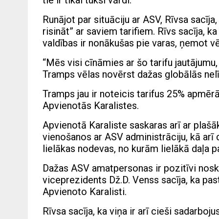
tie ir tikai tukši vārdi.
Runājot par situāciju ar ASV, Rīvsa sacīja
risināt” ar saviem tarifiem. Rīvs sacīja, 
valdības ir nonākušas pie varas, ņemot v
“Mēs visi cīnāmies ar šo tarifu jautājumu,
Tramps vēlas novērst dažas globālās nelīd
Tramps jau ir noteicis tarifus 25% apmē
Apvienotās Karalistes.
Apvienotā Karaliste saskaras arī ar plašā
vienošanos ar ASV administrāciju, kā arī 
lielākas nodevas, no kurām lielākā daļa paš
Dažas ASV amatpersonas ir pozitīvi nosk
viceprezidents Dž.D. Venss sacīja, ka pas
Apvienoto Karalisti.
Rīvsa sacīja, ka viņa ir arī cieši sadarbo