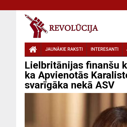
JAUNĀKIE RAKSTI
INTERESANTI
Lielbritānijas finanšu 
ka Apvienotās Karaliste
svarīgāka nekā ASV