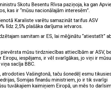
ministru Skotu Besentu Rīvsa paziņoja, ka gan Apvi
os, kas ir “mūsu nacionālajām interesēm”.
ienotā Karaliste varētu samazināt tarifus ASV
 līdz 2,5% plašāka darījuma ietvaros.
dzētajam samitam ar ES, lai mēģinātu “atiestatīt” a
k pievērsta mūsu tirdzniecības attiecībām ar ASV, b
 Eiropu, iespējams, ir vēl svarīgākas, jo viņi ir mūsu
 viņa sacīja BBC.
 atrodoties Vašingtonā, taču šonedēļ esmu tikusies
edrijas, Somijas finanšu ministriem, jo ​​ir tik svarīgi
mūsu tuvākajiem kaimiņiem Eiropā, un mēs to darīsim