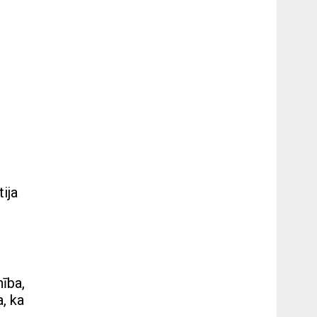
ija
nība,
a, ka