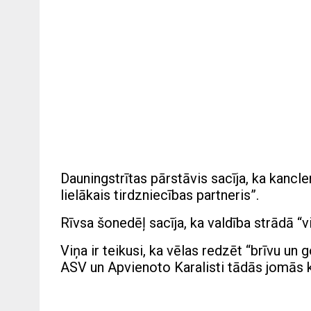
Dauningstrītas pārstāvis sacīja, ka kancle
lielākais tirdzniecības partneris”.
Rīvsa šonedēļ sacīja, ka valdība strādā “v
Viņa ir teikusi, ka vēlas redzēt “brīvu un 
ASV un Apvienoto Karalisti tādās jomās k