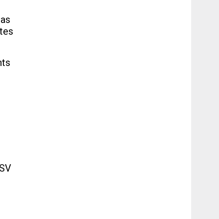
las
stes
nts
r
ASV