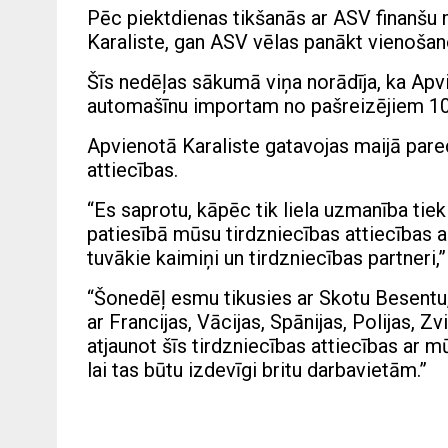
Pēc piektdienas tikšanās ar ASV finanšu 
Karaliste, gan ASV vēlas panākt vienošan
Šīs nedēļas sākumā viņa norādīja, ka Apv
automašīnu importam no pašreizējiem 10%
Apvienotā Karaliste gatavojas maijā pare
attiecības.
“Es saprotu, kāpēc tik liela uzmanība tie
patiesībā mūsu tirdzniecības attiecības ar
tuvākie kaimiņi un tirdzniecības partneri,”
“Šonedēļ esmu tikusies ar Skotu Besentu,
ar Francijas, Vācijas, Spānijas, Polijas, Zvi
atjaunot šīs tirdzniecības attiecības ar 
lai tas būtu izdevīgi britu darbavietām.”