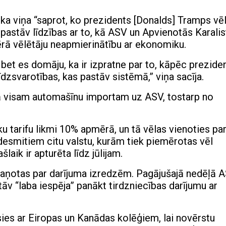
, ka viņa “saprot, ko prezidents [Donalds] Tramps vē
ka pastāv līdzības ar to, kā ASV un Apvienotās Karali
ērā vēlētāju neapmierinātību ar ekonomiku.
 bet es domāju, ka ir izpratne par to, kāpēc prezide
zsvarotības, kas pastāv sistēmā,” viņa sacīja.
rā visam automašīnu importam uz ASV, tostarp no
ku tarifu likmi 10% apmērā, un tā vēlas vienoties pa
desmitiem citu valstu, kurām tiek piemērotas vēl
laik ir apturēta līdz jūlijam.
aņotas par darījuma izredzēm. Pagājušajā nedēļā 
tāv “laba iespēja” panākt tirdzniecības darījumu ar
jusies ar Eiropas un Kanādas kolēģiem, lai novērstu