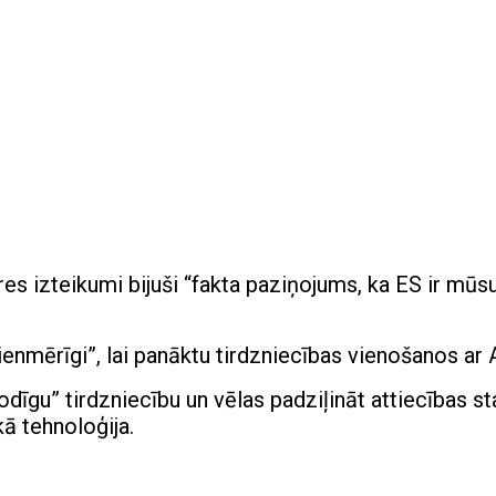
res izteikumi bijuši “fakta paziņojums, ka ES ir mūs
ienmērīgi”, lai panāktu tirdzniecības vienošanos ar 
godīgu” tirdzniecību un vēlas padziļināt attiecības st
ā tehnoloģija.