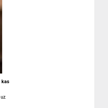
, kas
 uz