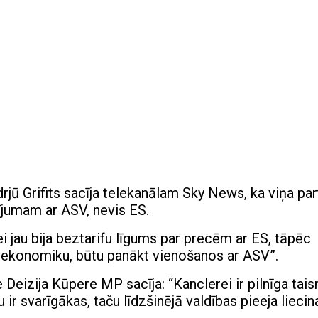
jū Grifits sacīja telekanālam Sky News, ka viņa part
arījumam ar ASV, nevis ES.
tei jau bija beztarifu līgums par precēm ar ES, tāpēc
īt ekonomiku, būtu panākt vienošanos ar ASV”.
Deizija Kūpere MP sacīja: “Kanclerei ir pilnīga tais
ir svarīgākas, taču līdzšinējā valdības pieeja liecin