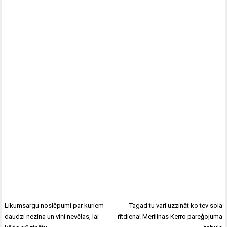
Post
Likumsargu noslēpumi par kuriem
Tagad tu vari uzzināt ko tev sola
navigation
daudzi nezina un viņi nevēlas, lai
rītdiena! Merilinas Kerro pareģojuma