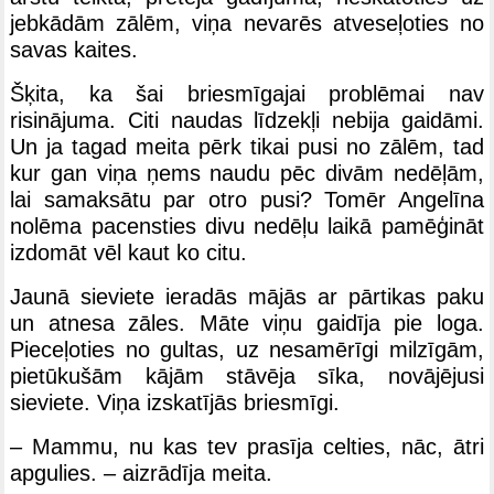
jebkādām zālēm, viņa nevarēs atveseļoties no
savas kaites.
Šķita, ka šai briesmīgajai problēmai nav
risinājuma. Citi naudas līdzekļi nebija gaidāmi.
Un ja tagad meita pērk tikai pusi no zālēm, tad
kur gan viņa ņems naudu pēc divām nedēļām,
lai samaksātu par otro pusi? Tomēr Angelīna
nolēma pacensties divu nedēļu laikā pamēģināt
izdomāt vēl kaut ko citu.
Jaunā sieviete ieradās mājās ar pārtikas paku
un atnesa zāles. Māte viņu gaidīja pie loga.
Pieceļoties no gultas, uz nesamērīgi milzīgām,
pietūkušām kājām stāvēja sīka, novājējusi
sieviete. Viņa izskatījās briesmīgi.
– Mammu, nu kas tev prasīja celties, nāc, ātri
apgulies. – aizrādīja meita.