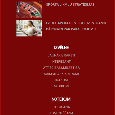
SPORTA LIKMJU STRATĒĢIJAS
December 15, 2025
LV BET APSKATS: VIEGLI UZTVERAMS
PĀRSKATS PAR PAKALPOJUMU
November 27, 2025
IZVĒLNE
JAUNĀKIE RAKSTI
INTERESANTI
ATTIECĪBAS&MĪLESTĪBA
SAIMNIECISKI&PADOMI
TRAKUMI
NOTIKUMI
NOTEIKUMI
LIETOŠANA
KOMENTĒŠANA