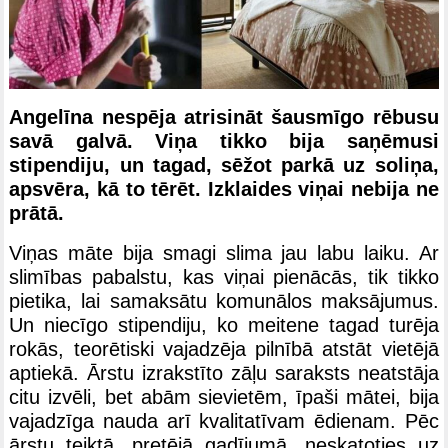
Angelīna nespēja atrisināt šausmīgo rēbusu
savā galvā. Viņa tikko bija saņēmusi
stipendiju, un tagad, sēžot parkā uz soliņa,
apsvēra, kā to tērēt. Izklaides viņai nebija ne
prātā.
Viņas māte bija smagi slima jau labu laiku. Ar
slimības pabalstu, kas viņai pienācās, tik tikko
pietika, lai samaksātu komunālos maksājumus.
Un niecīgo stipendiju, ko meitene tagad turēja
rokās, teorētiski vajadzēja pilnībā atstāt vietējā
aptiekā. Ārstu izrakstīto zāļu saraksts neatstāja
citu izvēli, bet abām sievietēm, īpaši mātei, bija
vajadzīga nauda arī kvalitatīvam ēdienam. Pēc
ārstu teiktā, pretējā gadījumā, neskatoties uz