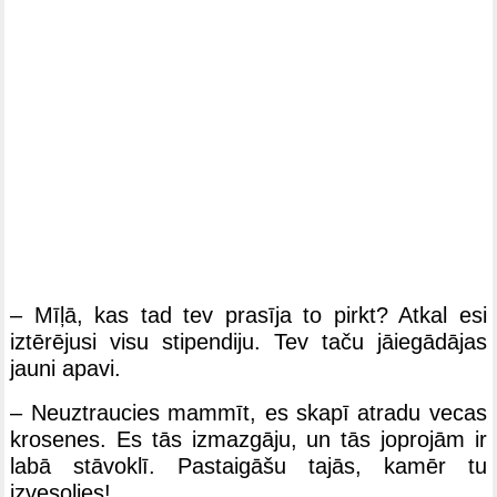
– Mīļā, kas tad tev prasīja to pirkt? Atkal esi
iztērējusi visu stipendiju. Tev taču jāiegādājas
jauni apavi.
– Neuztraucies mammīt, es skapī atradu vecas
krosenes. Es tās izmazgāju, un tās joprojām ir
labā stāvoklī. Pastaigāšu tajās, kamēr tu
izvesoļies!