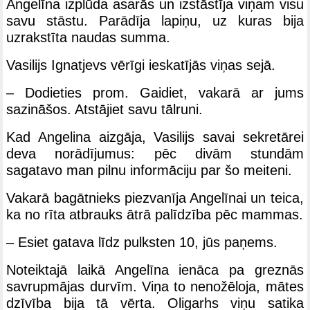
Angelīna izplūda asarās un izstāstīja viņam visu
savu stāstu. Parādīja lapiņu, uz kuras bija
uzrakstīta naudas summa.
Vasilijs Ignatjevs vērīgi ieskatījās viņas sejā.
– Dodieties prom. Gaidiet, vakarā ar jums
sazināšos. Atstājiet savu tālruni.
Kad Angelina aizgāja, Vasilijs savai sekretārei
deva norādījumus: pēc divām stundām
sagatavo man pilnu informāciju par šo meiteni.
Vakarā bagātnieks piezvanīja Angelīnai un teica,
ka no rīta atbrauks ātrā palīdzība pēc mammas.
– Esiet gatava līdz pulksten 10, jūs paņems.
Noteiktajā laikā Angelīna ienāca pa greznās
savrupmājas durvīm. Viņa to nenožēloja, mātes
dzīvība bija tā vērta. Oligarhs viņu satika