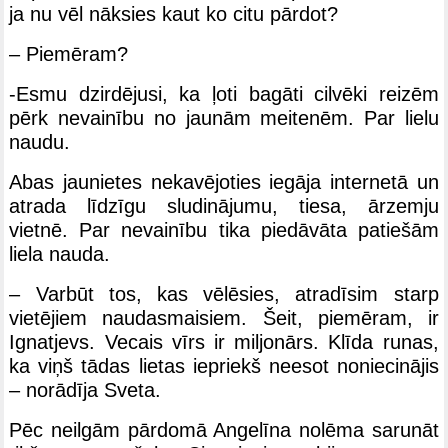
ja nu vēl nāksies kaut ko citu pārdot?
– Piemēram?
-Esmu dzirdējusi, ka ļoti bagāti cilvēki reizēm
pērk nevainību no jaunām meitenēm. Par lielu
naudu.
Abas jaunietes nekavējoties iegāja internetā un
atrada līdzīgu sludinājumu, tiesa, ārzemju
vietnē. Par nevainību tika piedāvāta patiešām
liela nauda.
– Varbūt tos, kas vēlēsies, atradīsim starp
vietējiem naudasmaisiem. Šeit, piemēram, ir
Ignatjevs. Vecais vīrs ir miljonārs. Klīda runas,
ka viņš tādas lietas iepriekš neesot noniecinājis
– norādīja Sveta.
Pēc neilgām pārdomā Angelīna nolēma sarunāt