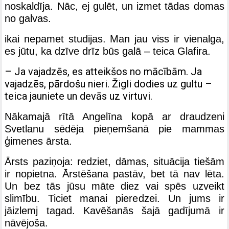
noskaldīja. Nāc, ej gulēt, un izmet tādas domas
no galvas.
ikai nepamet studijas. Man jau viss ir vienalga,
es jūtu, ka dzīve drīz būs galā – teica Glafira.
– Ja vajadzēs, es atteikšos no mācībām. Ja
vajadzēs, pārdošu nieri. Žigli dodies uz gultu –
teica jauniete un devās uz virtuvi.
Nākamajā rītā Angelīna kopā ar draudzeni
Svetlanu sēdēja pieņemšanā pie mammas
ģimenes ārsta.
Ārsts paziņoja: redziet, dāmas, situācija tiešām
ir nopietna. Ārstēšana pastāv, bet tā nav lēta.
Un bez tās jūsu māte diez vai spēs uzveikt
slimību. Ticiet manai pieredzei. Un jums ir
jāizlemj tagad. Kavēšanās šajā gadījumā ir
nāvējoša.