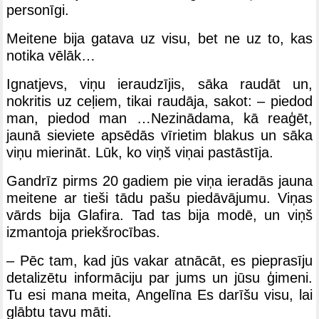
personīgi.
Meitene bija gatava uz visu, bet ne uz to, kas
notika vēlāk…
Ignatjevs, viņu ieraudzījis, sāka raudāt un,
nokritis uz ceļiem, tikai raudāja, sakot: – piedod
man, piedod man …Nezinādama, kā reaģēt,
jaunā sieviete apsēdās vīrietim blakus un sāka
viņu mierināt. Lūk, ko viņš viņai pastāstīja.
Gandrīz pirms 20 gadiem pie viņa ieradās jauna
meitene ar tieši tādu pašu piedāvājumu. Viņas
vārds bija Glafira. Tad tas bija modē, un viņš
izmantoja priekšrocības.
– Pēc tam, kad jūs vakar atnācāt, es pieprasīju
detalizētu informāciju par jums un jūsu ģimeni.
Tu esi mana meita, Angelīna Es darīšu visu, lai
glābtu tavu māti.