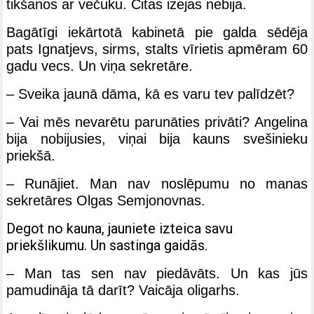
tikšanos ar večuku. Citas izejas nebija.
Bagātīgi iekārtotā kabinetā pie galda sēdēja
pats Ignatjevs, sirms, stalts vīrietis apmēram 60
gadu vecs. Un viņa sekretāre.
– Sveika jaunā dāma, kā es varu tev palīdzēt?
– Vai mēs nevarētu parunāties privāti? Angelina
bija nobijusies, viņai bija kauns svešinieku
priekšā.
– Runājiet. Man nav noslēpumu no manas
sekretāres Olgas Semjonovnas.
Degot no kauna, jauniete izteica savu
priekšlikumu. Un sastinga gaidās.
– Man tas sen nav piedāvāts. Un kas jūs
pamudināja tā darīt? Vaicāja oligarhs.