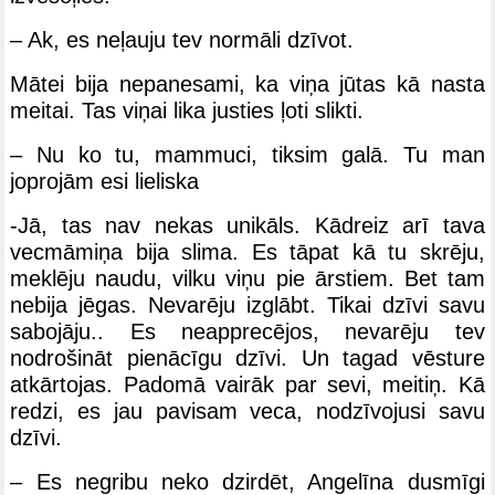
– Ak, es neļauju tev normāli dzīvot.
Mātei bija nepanesami, ka viņa jūtas kā nasta
meitai. Tas viņai lika justies ļoti slikti.
– Nu ko tu, mammuci, tiksim galā. Tu man
joprojām esi lieliska
-Jā, tas nav nekas unikāls. Kādreiz arī tava
vecmāmiņa bija slima. Es tāpat kā tu skrēju,
meklēju naudu, vilku viņu pie ārstiem. Bet tam
nebija jēgas. Nevarēju izglābt. Tikai dzīvi savu
sabojāju.. Es neapprecējos, nevarēju tev
nodrošināt pienācīgu dzīvi. Un tagad vēsture
atkārtojas. Padomā vairāk par sevi, meitiņ. Kā
redzi, es jau pavisam veca, nodzīvojusi savu
dzīvi.
– Es negribu neko dzirdēt, Angelīna dusmīgi