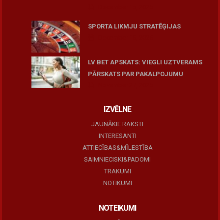
December 15, 2025
SPORTA LIKMJU STRATĒĢIJAS
December 15, 2025
LV BET APSKATS: VIEGLI UZTVERAMS
PĀRSKATS PAR PAKALPOJUMU
November 27, 2025
IZVĒLNE
JAUNĀKIE RAKSTI
INTERESANTI
ATTIECĪBAS&MĪLESTĪBA
SAIMNIECISKI&PADOMI
TRAKUMI
NOTIKUMI
NOTEIKUMI