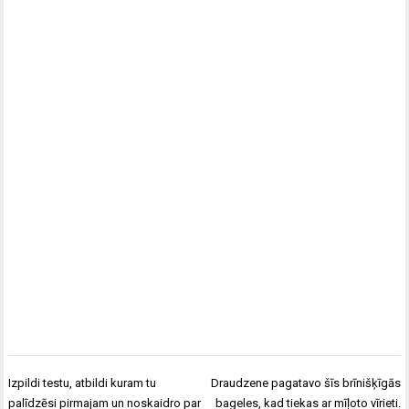
Post
Izpildi testu, atbildi kuram tu
Draudzene pagatavo šīs brīnišķīgās
navigation
palīdzēsi pirmajam un noskaidro par
bageles, kad tiekas ar mīļoto vīrieti.