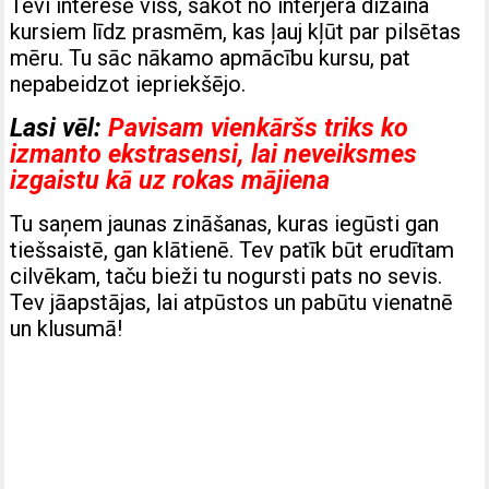
Tevi interesē viss, sākot no interjera dizaina
kursiem līdz prasmēm, kas ļauj kļūt par pilsētas
mēru. Tu sāc nākamo apmācību kursu, pat
nepabeidzot iepriekšējo.
Lasi vēl:
Pavisam vienkāršs triks ko
izmanto ekstrasensi, lai neveiksmes
izgaistu kā uz rokas mājiena
Tu saņem jaunas zināšanas, kuras iegūsti gan
tiešsaistē, gan klātienē. Tev patīk būt erudītam
cilvēkam, taču bieži tu nogursti pats no sevis.
Tev jāapstājas, lai atpūstos un pabūtu vienatnē
un klusumā!