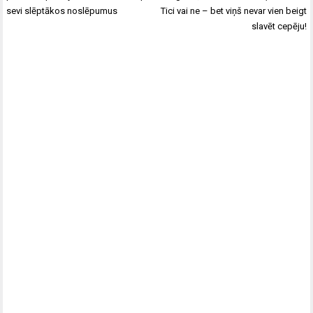
sevi slēptākos noslēpumus
Tici vai ne – bet viņš nevar vien beigt
slavēt cepēju!