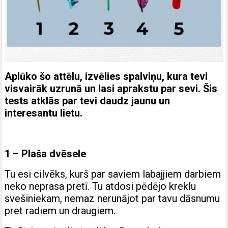
Aplūko šo attēlu, izvēlies spalviņu, kura tevi
visvairāk uzrunā un lasi aprakstu par sevi. Šis
tests atklās par tevi daudz jaunu un
interesantu lietu.
1 – Plaša dvēsele
Tu esi cilvēks, kurš par saviem labajjiem darbiem
neko neprasa pretī. Tu atdosi pēdējo kreklu
svešiniekam, nemaz nerunājot par tavu dāsnumu
pret radiem un draugiem.