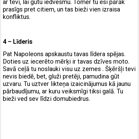
ar tevi, lai gūtu iedvesmu. Tomēr tu esi pārāk
prasīgs pret citiem, un tas bieži vien izraisa
konfliktus.
4 – Līderis
Pat Napoleons apskaustu tavas līdera spējas.
Doties uz iecerēto mērķi ir tavas dzīves moto.
Savā ceļā tu noslauki visu uz zemes . Šķēršļi tevi
nevis biedē, bet, gluži pretēji, pamudina gūt
uzvaru. Tu uztver likteņa izaicinājumus kā jaunu
pārbaudījumu, ar kuru veiksmīgi tiksi galā. Tu
bieži ved sev līdzi domubiedrus.