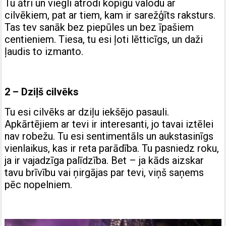
Tu ātri un viegli atrodi kopīgu valodu ar
cilvēkiem, pat ar tiem, kam ir sarežģīts raksturs.
Tas tev sanāk bez piepūles un bez īpašiem
centieniem. Tiesa, tu esi ļoti lētticīgs, un daži
ļaudis to izmanto.
2 – Dziļš cilvēks
Tu esi cilvēks ar dziļu iekšējo pasauli.
Apkārtējiem ar tevi ir interesanti, jo tavai iztēlei
nav robežu. Tu esi sentimentāls un aukstasinīgs
vienlaikus, kas ir reta parādība. Tu pasniedz roku,
ja ir vajadzīga palīdzība. Bet – ja kāds aizskar
tavu brīvību vai ņirgājas par tevi, viņš saņems
pēc nopelniem.