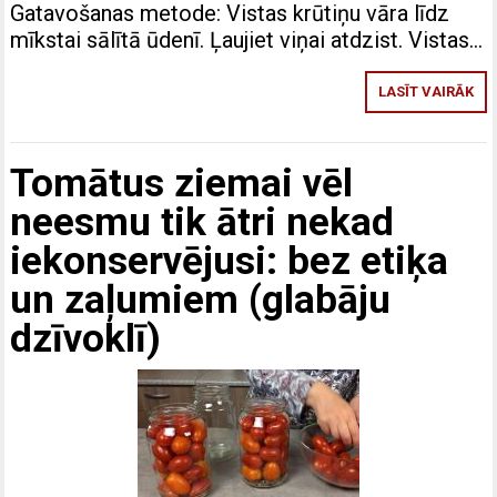
Gatavošanas metode: Vistas krūtiņu vāra līdz
mīkstai sālītā ūdenī. Ļaujiet viņai atdzist. Vistas…
LASĪT VAIRĀK
Tomātus ziemai vēl
neesmu tik ātri nekad
iekonservējusi: bez etiķa
un zaļumiem (glabāju
dzīvoklī)