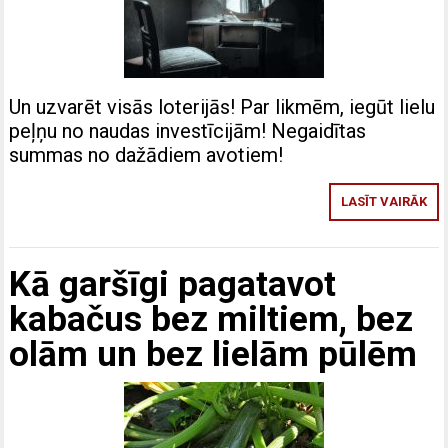
Un uzvarēt visās loterijās! Par likmēm, iegūt lielu
peļņu no naudas investīcijām! Negaidītas
summas no dažādiem avotiem!
LASĪT VAIRĀK
Kā garšīgi pagatavot
kabačus bez miltiem, bez
olām un bez lielām pūlēm