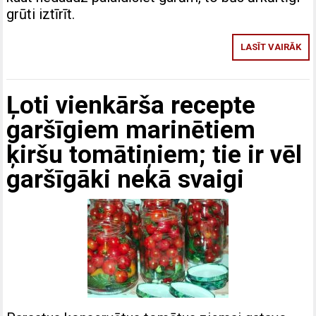
grūti iztīrīt.
LASĪT VAIRĀK
Ļoti vienkārša recepte
garšīgiem marinētiem
ķiršu tomātiņiem; tie ir vēl
garšīgāki nekā svaigi