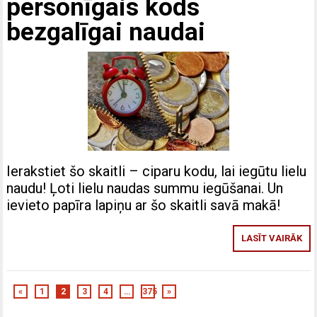
personīgais kods
bezgalīgai naudai
Ierakstiet šo skaitli – ciparu kodu, lai iegūtu lielu
naudu! Ļoti lielu naudas summu iegūšanai. Un
ievieto papīra lapiņu ar šo skaitli savā makā!
LASĪT VAIRĀK
«
1
2
3
4
…
375
»