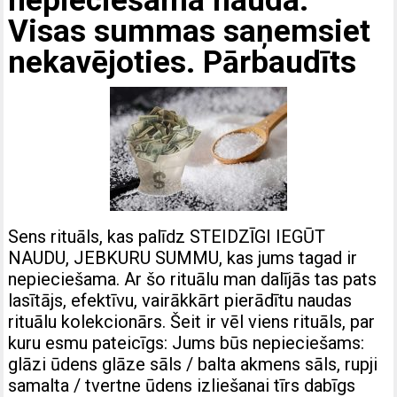
nepieciešama nauda.
Visas summas saņemsiet
nekavējoties. Pārbaudīts
Sens rituāls, kas palīdz STEIDZĪGI IEGŪT
NAUDU, JEBKURU SUMMU, kas jums tagad ir
nepieciešama. Ar šo rituālu man dalījās tas pats
lasītājs, efektīvu, vairākkārt pierādītu naudas
rituālu kolekcionārs. Šeit ir vēl viens rituāls, par
kuru esmu pateicīgs: Jums būs nepieciešams:
glāzi ūdens glāze sāls / balta akmens sāls, rupji
samalta / tvertne ūdens izliešanai tīrs dabīgs