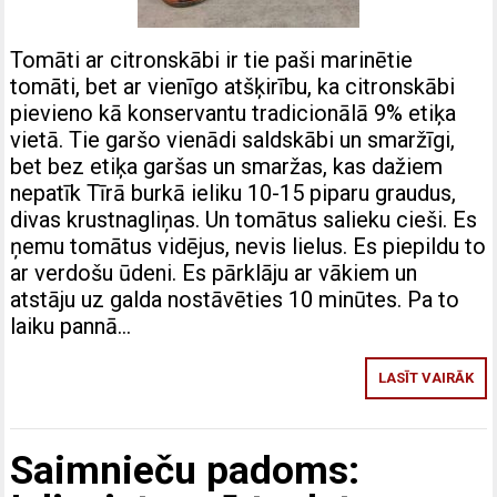
Tomāti ar citronskābi ir tie paši marinētie
tomāti, bet ar vienīgo atšķirību, ka citronskābi
pievieno kā konservantu tradicionālā 9% etiķa
vietā. Tie garšo vienādi saldskābi un smaržīgi,
bet bez etiķa garšas un smaržas, kas dažiem
nepatīk Tīrā burkā ieliku 10-15 piparu graudus,
divas krustnagliņas. Un tomātus salieku cieši. Es
ņemu tomātus vidējus, nevis lielus. Es piepildu to
ar verdošu ūdeni. Es pārklāju ar vākiem un
atstāju uz galda nostāvēties 10 minūtes. Pa to
laiku pannā…
LASĪT VAIRĀK
Saimnieču padoms: