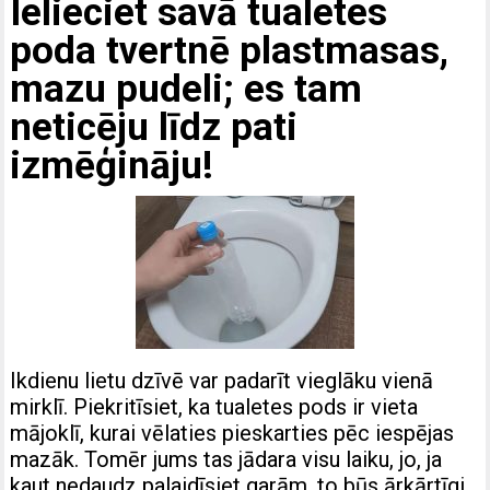
Ielieciet savā tualetes
poda tvertnē plastmasas,
mazu pudeli; es tam
neticēju līdz pati
izmēģināju!
Ikdienu lietu dzīvē var padarīt vieglāku vienā
mirklī. Piekritīsiet, ka tualetes pods ir vieta
mājoklī, kurai vēlaties pieskarties pēc iespējas
mazāk. Tomēr jums tas jādara visu laiku, jo, ja
kaut nedaudz palaidīsiet garām, to būs ārkārtīgi