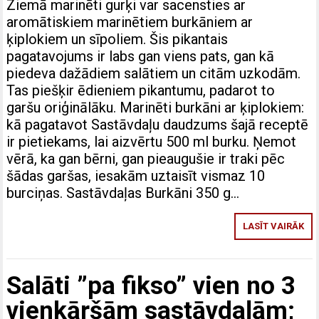
Ziemā marinēti gurķi var sacensties ar
aromātiskiem marinētiem burkāniem ar
ķiplokiem un sīpoliem. Šis pikantais
pagatavojums ir labs gan viens pats, gan kā
piedeva dažādiem salātiem un citām uzkodām.
Tas piešķir ēdieniem pikantumu, padarot to
garšu oriģinālāku. Marinēti burkāni ar ķiplokiem:
kā pagatavot Sastāvdaļu daudzums šajā receptē
ir pietiekams, lai aizvērtu 500 ml burku. Ņemot
vērā, ka gan bērni, gan pieaugušie ir traki pēc
šādas garšas, iesakām uztaisīt vismaz 10
burciņas. Sastāvdaļas Burkāni 350 g…
LASĪT VAIRĀK
Salāti ”pa fikso” vien no 3
vienkāršām sastāvdaļām;