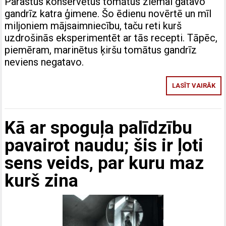
Parastus konservētus tomātus ziemai gatavo
gandrīz katra ģimene. Šo ēdienu novērtē un mīl
miljoniem mājsaimniecību, taču reti kurš
uzdrošinās eksperimentēt ar tās recepti. Tāpēc,
piemēram, marinētus ķiršu tomātus gandrīz
neviens negatavo.
LASĪT VAIRĀK
Kā ar spoguļa palīdzību
pavairot naudu; šis ir ļoti
sens veids, par kuru maz
kurš zina