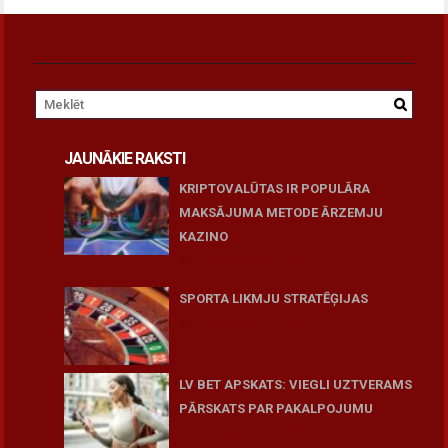
JAUNĀKIE RAKSTI
KRIPTOVALŪTAS IR POPULĀRA
MAKSĀJUMA METODE ĀRZEMJU
KAZINO
December 15, 2025
SPORTA LIKMJU STRATĒĢIJAS
December 15, 2025
LV BET APSKATS: VIEGLI UZTVERAMS
PĀRSKATS PAR PAKALPOJUMU
November 27, 2025