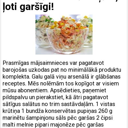
ļoti garšīgi!
Prasmīgas mājsaimnieces var pagatavot
barojošas uzkodas pat no minimālākā produktu
komplekta. Galu galā viņu arsenālā ir glābšanas
receptes. Mēs nolēmām tos kopīgot ar visiem
mūsu abonentiem. Apsēdieties, paņemiet
pildspalvu un pierakstiet, kā ātri pagatavot
sātīgus salātus no trim sastāvdaļām. 1 vistas
krūtiņa 1 bundža konservētas pupiņas 260 g
marinētu šampinjonu sāls pēc garšas 2 čipsi
malti melnie pipari majonēze pēc garšas