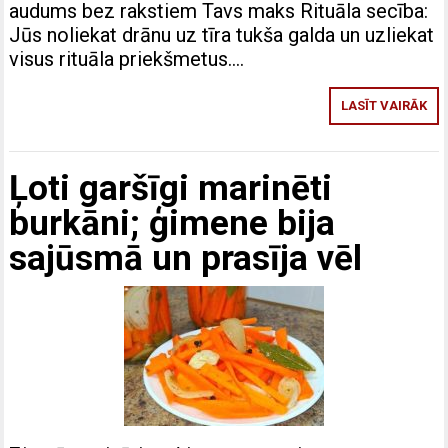
audums bez rakstiem Tavs maks Rituāla secība:
Jūs noliekat drānu uz tīra tukša galda un uzliekat
visus rituāla priekšmetus….
LASĪT VAIRĀK
Ļoti garšīgi marinēti
burkāni; ģimene bija
sajūsmā un prasīja vēl