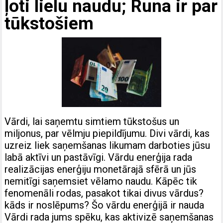
ļoti lielu naudu; Runa ir par
tūkstošiem
Vārdi, lai saņemtu simtiem tūkstošus un
miljonus, par vēlmju piepildījumu. Divi vārdi, kas
uzreiz liek saņemšanas likumam darboties jūsu
labā aktīvi un pastāvīgi. Vārdu enerģija rada
realizācijas enerģiju monetārajā sfērā un jūs
nemitīgi saņemsiet vēlamo naudu. Kāpēc tik
fenomenāli rodas, pasakot tikai divus vārdus?
kāds ir noslēpums? Šo vārdu enerģijā ir nauda
Vārdi rada jums spēku, kas aktivizē saņemšanas