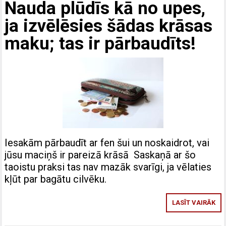
Nauda plūdīs kā no upes,
ja izvēlēsies šādas krāsas
maku; tas ir pārbaudīts!
Iesakām pārbaudīt ar fen šui un noskaidrot, vai
jūsu maciņš ir pareizā krāsā Saskaņā ar šo
taoistu praksi tas nav mazāk svarīgi, ja vēlaties
kļūt par bagātu cilvēku.
LASĪT VAIRĀK