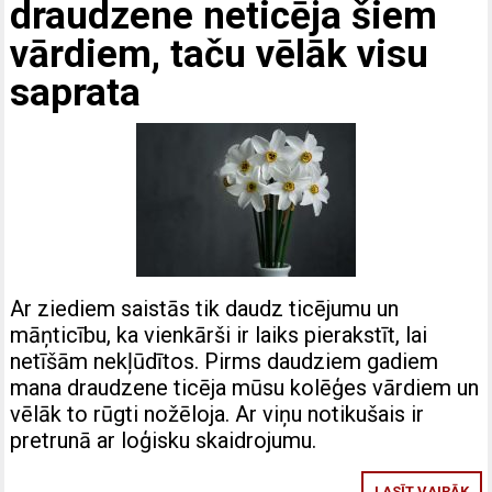
draudzene neticēja šiem
vārdiem, taču vēlāk visu
saprata
Ar ziediem saistās tik daudz ticējumu un
māņticību, ka vienkārši ir laiks pierakstīt, lai
netīšām nekļūdītos. Pirms daudziem gadiem
mana draudzene ticēja mūsu kolēģes vārdiem un
vēlāk to rūgti nožēloja. Ar viņu notikušais ir
pretrunā ar loģisku skaidrojumu.
LASĪT VAIRĀK