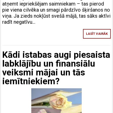
atņemt iepriekšējam saimniekam – tas pierod
pie viena cilvēka un smagi pārdzīvo šķiršanos no
viņa. Ja zieds nokļūst svešā mājā, tas sāks aktīvi
radīt negatīvu…
LASĪT VAIRĀK
Kādi istabas augi piesaista
labklājību un finansiālu
veiksmi mājai un tās
iemītniekiem?