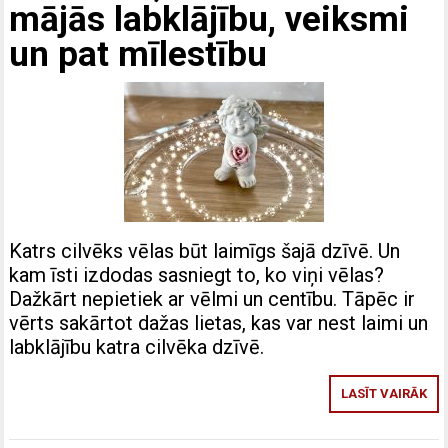
mājās labklājību, veiksmi
un pat mīlestību
Katrs cilvēks vēlas būt laimīgs šajā dzīvē. Un
kam īsti izdodas sasniegt to, ko viņi vēlas?
Dažkārt nepietiek ar vēlmi un centību. Tāpēc ir
vērts sakārtot dažas lietas, kas var nest laimi un
labklājību katra cilvēka dzīvē.
LASĪT VAIRĀK