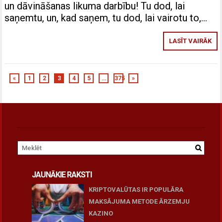
un dāvināšanas likuma darbību! Tu dod, lai
saņemtu, un, kad saņem, tu dod, lai vairotu to,…
LASĪT VAIRĀK
«
1
2
3
4
5
…
375
»
JAUNĀKIE RAKSTI
KRIPTOVALŪTAS IR POPULĀRA
MAKSĀJUMA METODE ĀRZEMJU
KAZINO