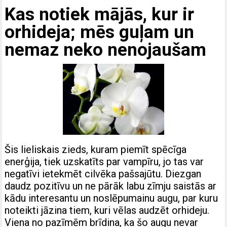
Kas notiek mājās, kur ir
orhideja; mēs guļam un
nemaz neko nenojaušam
Šis lieliskais zieds, kuram piemīt spēcīga
enerģija, tiek uzskatīts par vampīru, jo tas var
negatīvi ietekmēt cilvēka pašsajūtu. Diezgan
daudz pozitīvu un ne pārāk labu zīmju saistās ar
kādu interesantu un noslēpumainu augu, par kuru
noteikti jāzina tiem, kuri vēlas audzēt orhideju.
Viena no pazīmēm brīdina, ka šo augu nevar