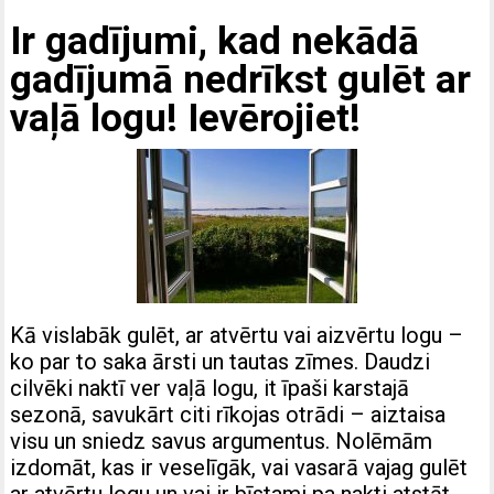
Ir gadījumi, kad nekādā
gadījumā nedrīkst gulēt ar
vaļā logu! Ievērojiet!
Kā vislabāk gulēt, ar atvērtu vai aizvērtu logu –
ko par to saka ārsti un tautas zīmes. Daudzi
cilvēki naktī ver vaļā logu, it īpaši karstajā
sezonā, savukārt citi rīkojas otrādi – aiztaisa
visu un sniedz savus argumentus. Nolēmām
izdomāt, kas ir veselīgāk, vai vasarā vajag gulēt
ar atvērtu logu un vai ir bīstami pa nakti atstāt