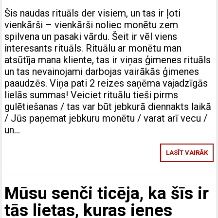
Šis naudas rituāls der visiem, un tas ir ļoti
vienkārši – vienkārši noliec monētu zem
spilvena un pasaki vārdu. Šeit ir vēl viens
interesants rituāls. Rituālu ar monētu man
atsūtīja mana kliente, tas ir viņas ģimenes rituāls
un tas nevainojami darbojas vairākās ģimenes
paaudzēs. Viņa pati 2 reizes saņēma vajadzīgās
lielās summas! Veiciet rituālu tieši pirms
gulētiešanas / tas var būt jebkurā diennakts laikā
/ Jūs paņemat jebkuru monētu / varat arī vecu /
un…
LASĪT VAIRĀK
Mūsu senči ticēja, ka šīs ir
tās lietas, kuras ienes