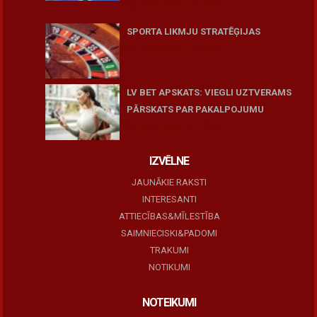
December 15, 2025
SPORTA LIKMJU STRATĒĢIJAS
December 15, 2025
LV BET APSKATS: VIEGLI UZTVERAMS
PĀRSKATS PAR PAKALPOJUMU
November 27, 2025
IZVĒLNE
JAUNĀKIE RAKSTI
INTERESANTI
ATTIECĪBAS&MĪLESTĪBA
SAIMNIECISKI&PADOMI
TRAKUMI
NOTIKUMI
NOTEIKUMI