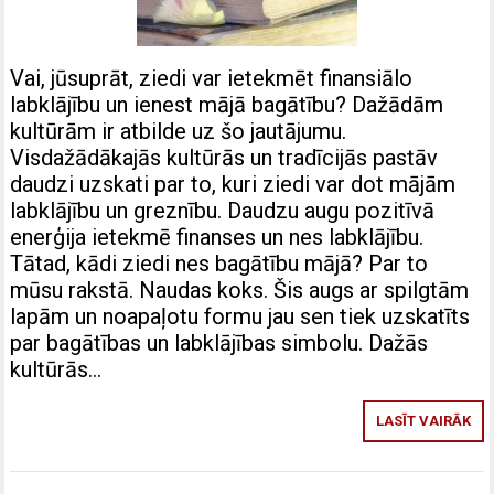
Vai, jūsuprāt, ziedi var ietekmēt finansiālo
labklājību un ienest mājā bagātību? Dažādām
kultūrām ir atbilde uz šo jautājumu.
Visdažādākajās kultūrās un tradīcijās pastāv
daudzi uzskati par to, kuri ziedi var dot mājām
labklājību un greznību. Daudzu augu pozitīvā
enerģija ietekmē finanses un nes labklājību.
Tātad, kādi ziedi nes bagātību mājā? Par to
mūsu rakstā. Naudas koks. Šis augs ar spilgtām
lapām un noapaļotu formu jau sen tiek uzskatīts
par bagātības un labklājības simbolu. Dažās
kultūrās…
LASĪT VAIRĀK