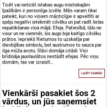
Ticēt vai neticēt istabas augu mistiskajām
īpašībām ir personīga izvēle. Mēs varam tikai
pateikt, kuri no viņiem māņticīgie ir apveltīti ar
spēju negatīvi ietekmēt cilvēku un pat radīt lielas
nepatikšanas viņa mājā. Efeja. Patiesībā, tālu ne
visur un ne vienmēr, šis augs bija kaitīgs cilvēku
prātos. Iepriekš Rietumos to uzskatīja par
dievbijības simbolu, bet austrumos to sauca par
ilga mūža avotu. Slāvi domāja citādi. Viņi
brīdināja jaunlaulātos nestādīt efejas. Pēc viņu
domām, tas var izraisīt…
LASĪT VAIRĀK
Vienkārši pasakiet šos 2
vārdus, un jūs saņemsiet