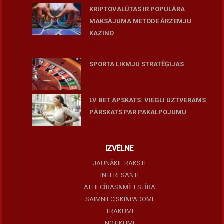
KRIPTOVALŪTAS IR POPULĀRA
MAKSĀJUMA METODE ĀRZEMJU
KAZINO
December 15, 2025
SPORTA LIKMJU STRATĒĢIJAS
December 15, 2025
LV BET APSKATS: VIEGLI UZTVERAMS
PĀRSKATS PAR PAKALPOJUMU
November 27, 2025
IZVĒLNE
JAUNĀKIE RAKSTI
INTERESANTI
ATTIECĪBAS&MĪLESTĪBA
SAIMNIECISKI&PADOMI
TRAKUMI
NOTIKUMI