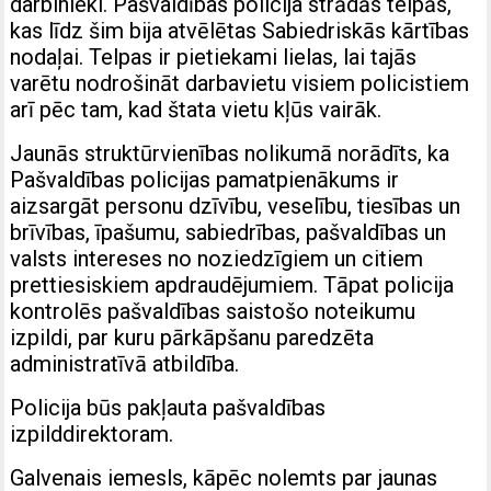
darbinieki. Pašvaldības policija strādās telpās,
kas līdz šim bija atvēlētas Sabiedriskās kārtības
nodaļai. Telpas ir pietiekami lielas, lai tajās
varētu nodrošināt darbavietu visiem policistiem
arī pēc tam, kad štata vietu kļūs vairāk.
Jaunās struktūrvienības nolikumā norādīts, ka
Pašvaldības policijas pamatpienākums ir
aizsargāt personu dzīvību, veselību, tiesības un
brīvības, īpašumu, sabiedrības, pašvaldības un
valsts intereses no noziedzīgiem un citiem
prettiesiskiem apdraudējumiem. Tāpat policija
kontrolēs pašvaldības saistošo noteikumu
izpildi, par kuru pārkāpšanu paredzēta
administratīvā atbildība.
Policija būs pakļauta pašvaldības
izpilddirektoram.
Galvenais iemesls, kāpēc nolemts par jaunas