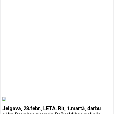
Jelgava, 28.febr., LETA. Rīt, 1.martā, darbu