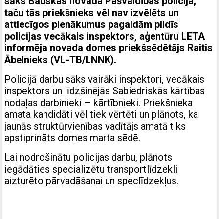
sāks Bauskas novada Pašvaldības policija,
taču tās priekšnieks vēl nav izvēlēts un
attiecīgos pienākumus pagaidām pildīs
policijas vecākais inspektors, aģentūru LETA
informēja novada domes priekšsēdētājs Raitis
Ābelnieks (VL-TB/LNNK).
Policijā darbu sāks vairāki inspektori, vecākais
inspektors un līdzšinējās Sabiedriskās kārtības
nodaļas darbinieki – kārtībnieki. Priekšnieka
amata kandidāti vēl tiek vērtēti un plānots, ka
jaunās struktūrvienības vadītājs amatā tiks
apstiprināts domes marta sēdē.
Lai nodrošinātu policijas darbu, plānots
iegādāties specializētu transportlīdzekli
aizturēto pārvadāšanai un speclīdzekļus.