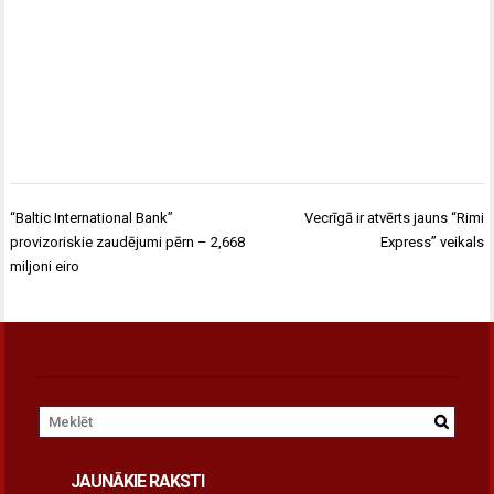
Post
“Baltic International Bank”
Vecrīgā ir atvērts jauns “Rimi
navigation
provizoriskie zaudējumi pērn – 2,668
Express” veikals
miljoni eiro
JAUNĀKIE RAKSTI