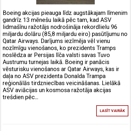
Boeing akcijas pieauga līdz augstākajam līmenim
gandrīz 13 mēnešu laikā pēc tam, kad ASV
lidmašīnu ražotājs nodrošināja rekordlielu 96
miljardu dolāru (85,8 miljardu eiro) pasūtījumu no
Qatar Airways. Darījums iezīmēja vēl vienu
nozīmīgu vienošanos, ko prezidents Tramps
noslēdza ar Persijas līča valsti savas Tuvo
Austrumu turnejas laikā. Boeing ir panācis
vēsturisku vienošanos ar Qatar Airways, kas ir
daļa no ASV prezidenta Donalda Trampa
reģionālās tirdzniecības veicināšanas. Lielākā
ASV aviācijas un kosmosa ražotāja akcijas
trešdien pēc…
LASĪT VAIRĀK