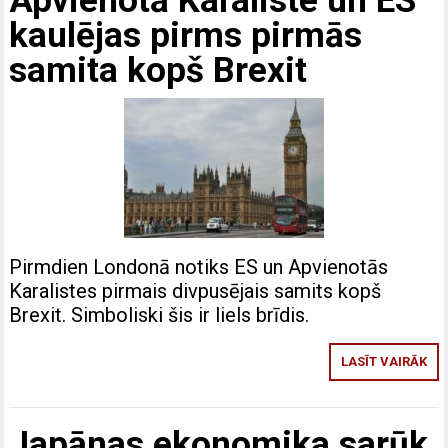
Apvienotā Karaliste un ES
kaulējas pirms pirmās
samita kopš Brexit
Pirmdien Londonā notiks ES un Apvienotās
Karalistes pirmais divpusējais samits kopš
Brexit. Simboliski šis ir liels brīdis.
LASĪT VAIRĀK
Japānas ekonomika sarūk,