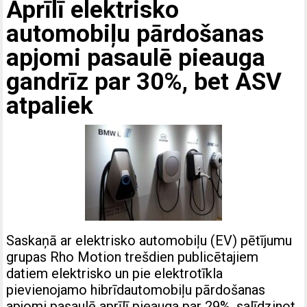
Aprīlī elektrisko
automobiļu pārdošanas
apjomi pasaulē pieauga
gandrīz par 30%, bet ASV
atpaliek
Saskaņā ar elektrisko automobiļu (EV) pētījumu
grupas Rho Motion trešdien publicētajiem
datiem elektrisko un pie elektrotīkla
pievienojamo hibrīdautomobiļu pārdošanas
apjomi pasaulē aprīlī pieauga par 29%, salīdzinot