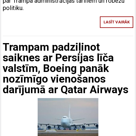
par Trampa administrācijas tarifiem un robežu
politiku.
LASĪT VAIRĀK
Trampam padziļinot
saiknes ar Persijas līča
valstīm, Boeing panāk
nozīmīgo vienošanos
darījumā ar Qatar Airways