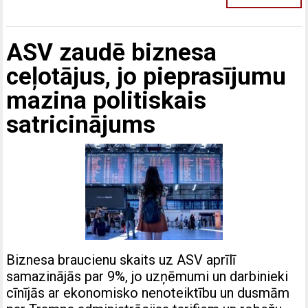
ASV zaudē biznesa
ceļotājus, jo pieprasījumu
mazina politiskais
satricinājums
Biznesa braucienu skaits uz ASV aprīlī
samazinājās par 9%, jo uzņēmumi un darbinieki
cīnījās ar ekonomisko nenoteiktību un dusmām