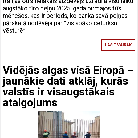
Itālijas otrs lielākais aizdevējs uzrādīja visu laiku
augstāko tīro peļņu 2025. gada pirmajos trīs
mēnešos, kas ir periods, ko banka savā peļņas
pārskatā nodēvēja par “vislabāko ceturksni
vēsturē”.
LASĪT VAIRĀK
Vidējās algas visā Eiropā –
jaunākie dati atklāj, kurās
valstīs ir visaugstākais
atalgojums