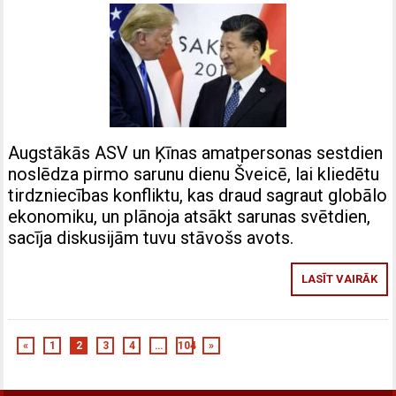
Augstākās ASV un Ķīnas amatpersonas sestdien
noslēdza pirmo sarunu dienu Šveicē, lai kliedētu
tirdzniecības konfliktu, kas draud sagraut globālo
ekonomiku, un plānoja atsākt sarunas svētdien,
sacīja diskusijām tuvu stāvošs avots.
LASĪT VAIRĀK
«
1
2
3
4
…
104
»