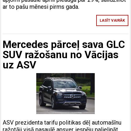
ar to pašu mēnesi pirms gada.
LASĪT VAIRĀK
Mercedes pārceļ sava GLC
SUV ražošanu no Vācijas
uz ASV
ASV prezidenta tarifu politikas dēļ automašīnu
ražotāji visā pasaulē apsver iespēju palielināt