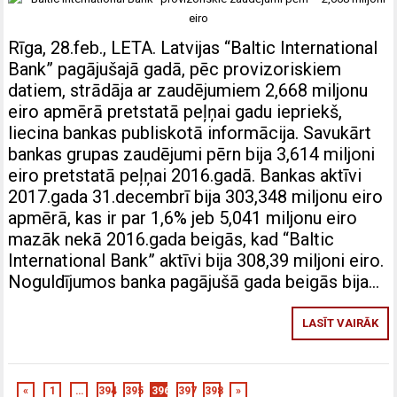
Rīga, 28.feb., LETA. Latvijas “Baltic International
Bank” pagājušajā gadā, pēc provizoriskiem
datiem, strādāja ar zaudējumiem 2,668 miljonu
eiro apmērā pretstatā peļņai gadu iepriekš,
liecina bankas publiskotā informācija. Savukārt
bankas grupas zaudējumi pērn bija 3,614 miljoni
eiro pretstatā peļņai 2016.gadā. Bankas aktīvi
2017.gada 31.decembrī bija 303,348 miljonu eiro
apmērā, kas ir par 1,6% jeb 5,041 miljonu eiro
mazāk nekā 2016.gada beigās, kad “Baltic
International Bank” aktīvi bija 308,39 miljoni eiro.
Noguldījumos banka pagājušā gada beigās bija…
LASĪT VAIRĀK
«
1
…
394
395
396
397
398
»