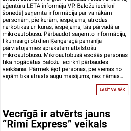
aģentūru LETA informēja VP. Baložu iecirknī
šonedēļ saņemta informācija par vairākām
personām, pie kurām, iespējams, atrodas
narkotikas un kuras, iespējams, tās pārvadā ar
mikroautobusu. Pārbaudot saņemto informāciju,
likumsargi otrdien Ķengaragā pamanīja
pārvietojamies aprakstam atbilstošu
mikroautobusu. Mikroautobusā esošās personas
tika nogādātas Baložu iecirknī pārbaudes
veikšanai. Pārmeklējot personas, pie vienas no
viņām tika atrasts augu maisījums, nezināmas…
LASĪT VAIRĀK
Vecrīgā ir atvērts jauns
“Rimi Express” veikals