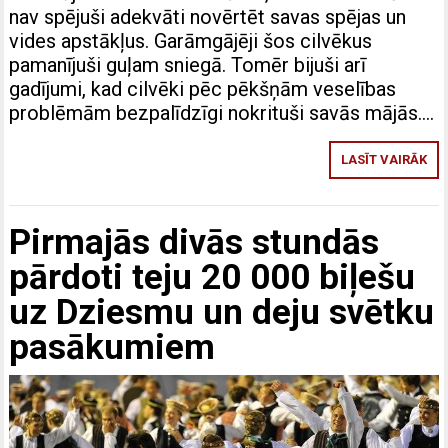
nav spējuši adekvāti novērtēt savas spējas un
vides apstākļus. Garāmgājēji šos cilvēkus
pamanījuši guļam sniegā. Tomēr bijuši arī
gadījumi, kad cilvēki pēc pēkšņām veselības
problēmām bezpalīdzīgi nokrituši savās mājās….
LASĪT VAIRĀK
Pirmajās divās stundās
pārdoti teju 20 000 biļešu
uz Dziesmu un deju svētku
pasākumiem