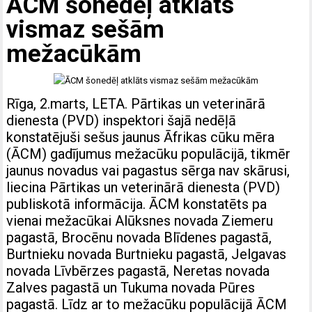
ĀCM šonedēļ atklāts
vismaz sešām
mežacūkām
Rīga, 2.marts, LETA. Pārtikas un veterinārā
dienesta (PVD) inspektori šajā nedēļā
konstatējuši sešus jaunus Āfrikas cūku mēra
(ĀCM) gadījumus mežacūku populācijā, tikmēr
jaunus novadus vai pagastus sērga nav skārusi,
liecina Pārtikas un veterinārā dienesta (PVD)
publiskotā informācija. ĀCM konstatēts pa
vienai mežacūkai Alūksnes novada Ziemeru
pagastā, Brocēnu novada Blīdenes pagastā,
Burtnieku novada Burtnieku pagastā, Jelgavas
novada Līvbērzes pagastā, Neretas novada
Zalves pagastā un Tukuma novada Pūres
pagastā. Līdz ar to mežacūku populācijā ĀCM