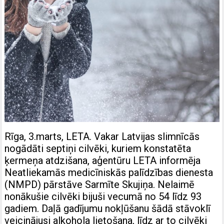
Rīga, 3.marts, LETA. Vakar Latvijas slimnīcās
nogādāti septiņi cilvēki, kuriem konstatēta
ķermeņa atdzišana, aģentūru LETA informēja
Neatliekamās medicīniskās palīdzības dienesta
(NMPD) pārstāve Sarmīte Skujiņa. Nelaimē
nonākušie cilvēki bijuši vecumā no 54 līdz 93
gadiem. Daļā gadījumu nokļūšanu šādā stāvoklī
veicinājusi alkohola lietošana, līdz ar to cilvēki