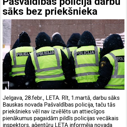
Pašvaldības policija darbu
sāks bez priekšnieka
Jelgava, 28.febr., LETA. Rīt, 1.martā, darbu sāks
Bauskas novada Pašvaldības policija, taču tās
priekšnieks vēl nav izvēlēts un attiecīgos
pienākumus pagaidām pildīs policijas vecākais
inspektors, aģentūru LETA informēja novada