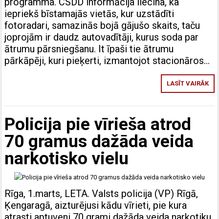
programma. CSDD informācija liecina, ka
iepriekš bīstamajās vietās, kur uzstādīti
fotoradari, samazinās bojā gājušo skaits, taču
joprojām ir daudz autovadītāji, kurus soda par
ātrumu pārsniegšanu. It īpaši tie ātrumu
pārkāpēji, kuri pieķerti, izmantojot stacionāros…
LASĪT VAIRĀK
Policija pie vīrieša atrod
70 gramus dažāda veida
narkotisko vielu
Rīga, 1.marts, LETA. Valsts policija (VP) Rīgā,
Ķengaragā, aizturējusi kādu vīrieti, pie kura
atrasti aptuveni 70 grami dažāda veida narkotiku,