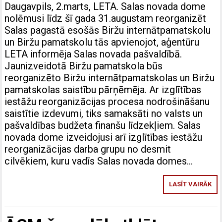
Daugavpils, 2.marts, LETA. Salas novada dome
nolēmusi līdz šī gada 31.augustam reorganizēt
Salas pagastā esošās Biržu internātpamatskolu
un Biržu pamatskolu tās apvienojot, aģentūru
LETA informēja Salas novada pašvaldībā.
Jaunizveidotā Biržu pamatskola būs
reorganizēto Biržu internātpamatskolas un Biržu
pamatskolas saistību pārņēmēja. Ar izglītības
iestāžu reorganizācijas procesa nodrošināšanu
saistītie izdevumi, tiks samaksāti no valsts un
pašvaldības budžeta finanšu līdzekļiem. Salas
novada dome izveidojusi arī izglītības iestāžu
reorganizācijas darba grupu no desmit
cilvēkiem, kuru vadīs Salas novada domes…
LASĪT VAIRĀK