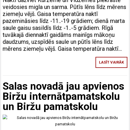
veidosies migla un sarma. Pūtīs lēns līdz mērens
ziemeļu vējš. Gaisa temperatūra naktī
pazemināsies līdz -11..-19 grādiem; dienā marta
saule gaisu sasildīs līdz -1..-5 grādiem. Rīgā
tuvākajā diennaktī gaidāms mainīgs mākoņu
daudzums, uzspīdēs saule un pūtīs lēns līdz
mērens ziemeļu vējš. Gaisa temperatūra naktī…
LASĪT VAIRĀK
Salas novadā jau apvienos
Biržu internātpamatskolu
un Biržu pamatskolu