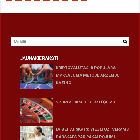
JAUNĀKIE RAKSTI
KRIPTOVALŪTAS IR POPULĀRA
MAKSĀJUMA METODE ĀRZEMJU
KAZINO
December 15, 2025
SPORTA LIKMJU STRATĒĢIJAS
December 15, 2025
LV BET APSKATS: VIEGLI UZTVERAMS
PĀRSKATS PAR PAKALPOJUMU