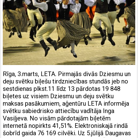
Rīga, 3.marts, LETA. Pirmajās divās Dziesmu un
deju svētku biļešu tirdzniecības stundās jeb no
sestdienas plkst.11 līdz 13 pārdotas 19 848
biļetes uz visiem Dziesmu un deju svētku
maksas pasākumiem, aģentūru LETA informēja
svētku sabiedrisko attiecību vadītāja Inga
Vasiļjeva. No visām pārdotajām biļetēm
internetā nopirkts 41,51%. Elektroniskajā rindā
šobrīd gaida 76 169 cilvēki. Uz 5.jūlijā Daugavas