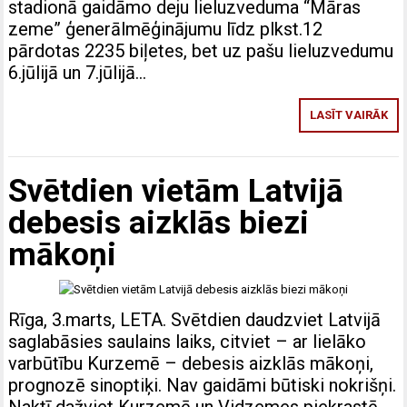
stadionā gaidāmo deju lieluzveduma “Māras
zeme” ģenerālmēģinājumu līdz plkst.12
pārdotas 2235 biļetes, bet uz pašu lieluzvedumu
6.jūlijā un 7.jūlijā…
LASĪT VAIRĀK
Svētdien vietām Latvijā
debesis aizklās biezi
mākoņi
Rīga, 3.marts, LETA. Svētdien daudzviet Latvijā
saglabāsies saulains laiks, citviet – ar lielāko
varbūtību Kurzemē – debesis aizklās mākoņi,
prognozē sinoptiķi. Nav gaidāmi būtiski nokrišņi.
Naktī dažviet Kurzemē un Vidzemes piekrastē