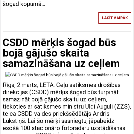
šogad kopumā…
LASĪT VAIRĀK
CSDD mērķis šogad būs
bojā gājušo skaita
samazināšana uz ceļiem
Rīga, 2.marts, LETA. Ceļu satiksmes drošības
direkcijas (CSDD) mērķis šogad būs turpināt
samazināt bojā gājušo skaitu uz ceļiem,
tiekoties ar satiksmes ministru Uldi Auguli (ZZS),
teica CSDD valdes priekšsēdētājs Andris
Lukstiņš. Lai šo mērķi sasniegtu, jāpabeidz
esošā 100 stacionāro fotoradaru uzstādīšanas