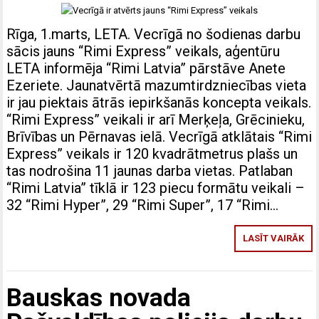
Rīga, 1.marts, LETA. Vecrīgā no šodienas darbu
sācis jauns “Rimi Express” veikals, aģentūru
LETA informēja “Rimi Latvia” pārstāve Anete
Ezeriete. Jaunatvērtā mazumtirdzniecības vieta
ir jau piektais ātrās iepirkšanās koncepta veikals.
“Rimi Express” veikali ir arī Merķeļa, Grēcinieku,
Brīvības un Pērnavas ielā. Vecrīgā atklātais “Rimi
Express” veikals ir 120 kvadrātmetrus plašs un
tas nodrošina 11 jaunas darba vietas. Patlaban
“Rimi Latvia” tīklā ir 123 piecu formātu veikali –
32 “Rimi Hyper”, 29 “Rimi Super”, 17 “Rimi…
LASĪT VAIRĀK
Bauskas novada