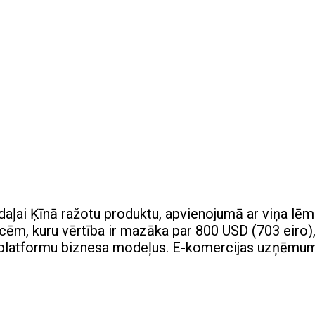
 daļai Ķīnā ražotu produktu, apvienojumā ar viņa l
ecēm, kuru vērtība ir mazāka par 800 USD (703 eiro)
u platformu biznesa modeļus. E-komercijas uzņēmumi