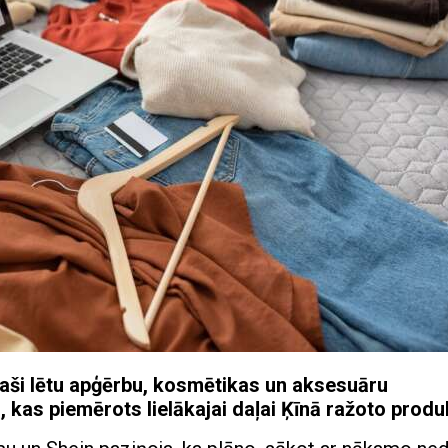
paši lētu apģērbu, kosmētikas un aksesuāru
 kas piemērots lielākajai daļai Ķīnā ražoto produ