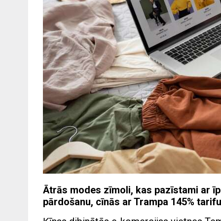
Ātrās modes zīmoli, kas pazīstami ar ī
pārdošanu, cīnās ar Trampa 145% tarifu,