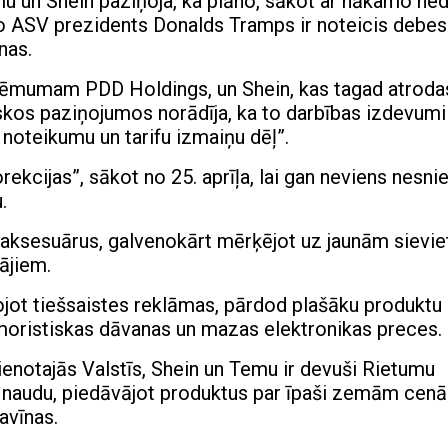
u un Shein paziņoja, ka plāno, sākot ar nākamo ned
o ​​ASV prezidents Donalds Tramps ir noteicis debe
nas.
ņēmumam PDD Holdings, un Shein, kas tagad atroda
skos paziņojumos norādīja, ka to darbības izdevumi 
noteikumu un tarifu izmaiņu dēļ”.
ekcijas”, sākot no 25. aprīļa, lai gan neviens nesni
.
 aksesuārus, galvenokārt mērķējot uz jaunām sievi
ājiem.
jot tiešsaistes reklāmas, pārdod plašāku produktu
moristiskas dāvanas un mazas elektronikas preces.
notajās Valstīs, Shein un Temu ir devuši Rietumu
 naudu, piedāvājot produktus par īpaši zemām cen
avīnas.