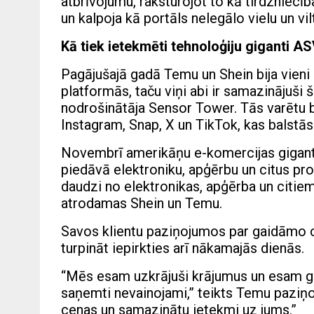
atbrīvojumu, raksturojot to kā tirdzniecī
un kalpoja kā portāls nelegālo vielu un vil
Kā tiek ietekmēti tehnoloģiju giganti A
Pagājušajā gadā Temu un Shein bija vieni
platformās, taču viņi abi ir samazinājuši 
nodrošinātāja Sensor Tower. Tās varētu 
Instagram, Snap, X un TikTok, kas balstās
Novembrī amerikāņu e-komercijas gigant
piedāvā elektroniku, apģērbu un citus pro
daudzi no elektronikas, apģērba un citie
atrodamas Shein un Temu.
Savos klientu paziņojumos par gaidāmo 
turpināt iepirkties arī nākamajās dienās.
“Mēs esam uzkrājuši krājumus un esam gata
saņemti nevainojami,” teikts Temu paziņ
cenas un samazinātu ietekmi uz jums.”