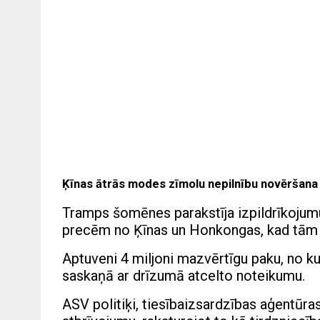
Ķīnas ātrās modes zīmolu nepilnību novēršana
Tramps šomēnes parakstīja izpildrīkojumu,
precēm no Ķīnas un Honkongas, kad tām 
Aptuveni 4 miljoni mazvērtīgu paku, no ku
saskaņā ar drīzumā atcelto noteikumu.
ASV politiķi, tiesībaizsardzības aģentūras