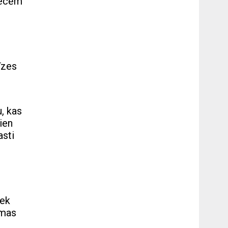
precēm
īzes
, kas
ien
asti
iek
emas