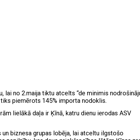
 lai no 2.maija tiktu atcelts “de minimis nodrošinā
tiks piemērots 145% importa nodoklis.
rām lielākā daļa ir Ķīnā, katru dienu ierodas ASV
 un biznesa grupas lobēja, lai atceltu ilgstošo