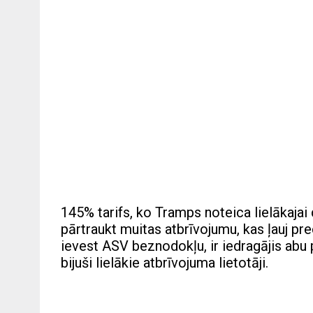
145% tarifs, ko Tramps noteica lielākajai
pārtraukt muitas atbrīvojumu, kas ļauj pr
ievest ASV beznodokļu, ir iedragājis ab
bijuši lielākie atbrīvojuma lietotāji.