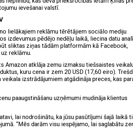
bas nepilnību, kas deva priekšrocības lētām Ķīnas 
tojumu ievešanai valstī.
SV
 no lielākajiem reklāmu tērētājiem sociālo mediju
šos izdevumus pēdējo nedēļu laikā, liecina datu anal
būt sliktas ziņas tādām platformām kā Facebook,
 uz reklāmu.
s Amazon atklāja zemu izmaksu tiešsaistes veikalu
duktus, kuru cena ir zem 20 USD (17,60 eiro). Trešd
m veikala izstrādājumiem atgādināja preces, kas par
cenu paaugstināšanu uzņēmumi mudināja klientus
vi, lai nodrošinātu, ka jūsu pasūtījumi šajā laikā t
ojumā. “Mēs darām visu iespējamo, lai saglabātu z