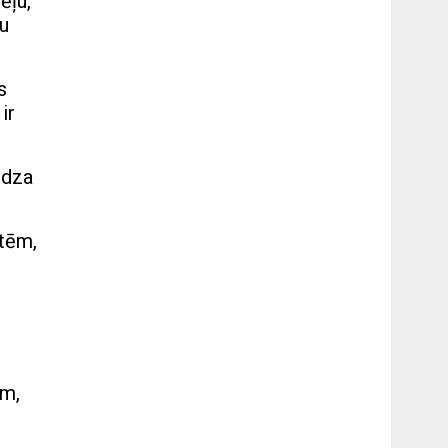
ēļu,
su
s
ir
edza
etēm,
ām,