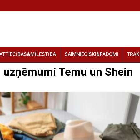
ATTIECĪBAS&MĪLESTĪBA
SAIMNIECISKI&PADOMI
TRAK
 – uzņēmumi Temu un Shein