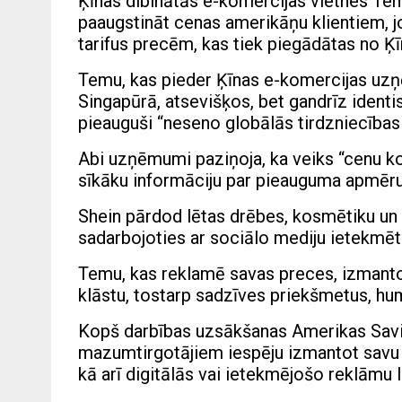
Ķīnas dibinātās e-komercijas vietnes Tem
paaugstināt cenas amerikāņu klientiem, j
tarifus precēm, kas tiek piegādātas no Ķī
Temu, kas pieder Ķīnas e-komercijas uz
Singapūrā, atsevišķos, bet gandrīz identi
pieauguši “neseno globālās tirdzniecības 
Abi uzņēmumi paziņoja, ka veiks “cenu kor
sīkāku informāciju par pieauguma apmēru
Shein pārdod lētas drēbes, kosmētiku un
sadarbojoties ar sociālo mediju ietekmēt
Temu, kas reklamē savas preces, izmanto
klāstu, tostarp sadzīves priekšmetus, hu
Kopš darbības uzsākšanas Amerikas Savie
mazumtirgotājiem iespēju izmantot savu
kā arī digitālās vai ietekmējošo reklāmu l