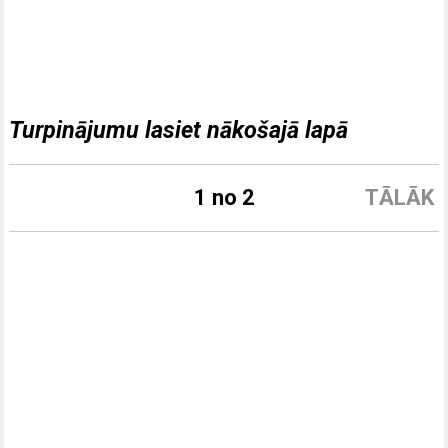
Turpinājumu lasiet nākošajā lapā
1 no 2
TĀLĀK