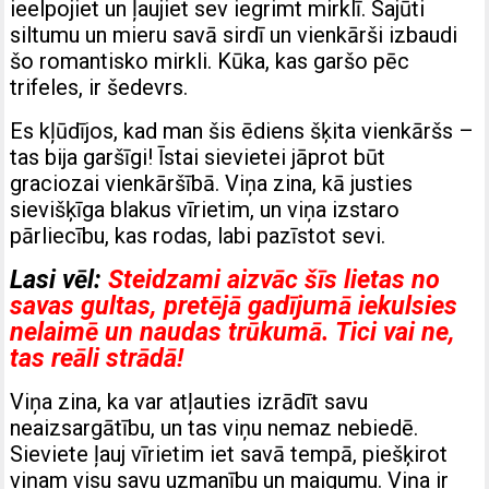
ieelpojiet un ļaujiet sev iegrimt mirklī. Sajūti
siltumu un mieru savā sirdī un vienkārši izbaudi
šo romantisko mirkli. Kūka, kas garšo pēc
trifeles, ir šedevrs.
Es kļūdījos, kad man šis ēdiens šķita vienkāršs –
tas bija garšīgi! Īstai sievietei jāprot būt
graciozai vienkāršībā. Viņa zina, kā justies
sievišķīga blakus vīrietim, un viņa izstaro
pārliecību, kas rodas, labi pazīstot sevi.
Lasi vēl:
Steidzami aizvāc šīs lietas no
savas gultas, pretējā gadījumā iekulsies
nelaimē un naudas trūkumā. Tici vai ne,
tas reāli strādā!
Viņa zina, ka var atļauties izrādīt savu
neaizsargātību, un tas viņu nemaz nebiedē.
Sieviete ļauj vīrietim iet savā tempā, piešķirot
viņam visu savu uzmanību un maigumu. Viņa ir