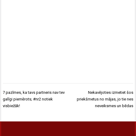
Post
7 pazīmes, ka tavs partneris nav tev
Nekavējoties izmetiet šos
navigation
galīgi piemērots; #nr2 notiek
priekšmetus no mājas, jo tie nes
visbiežāk!
neveiksmes un bēdas