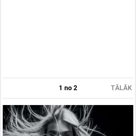
1 no 2
TĀLĀK