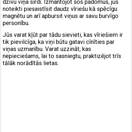
dzīvu viņa sirdī. Izmantojot šos padomus, jūs
noteikti piesaistīsit daudz vīriešu kā spēcīgu
magnētu un arī apbursit viņus ar savu burvīgo
personību.
Jūs varat kļūt par tādu sievieti, kas vīriešiem ir
tik pievilcīga, ka viņi būtu gatavi cīnīties par
viņas uzmanību. Varat uzzināt, kas
nepieciešams, lai to sasniegtu, praktizējot trīs
tālāk norādītās lietas.