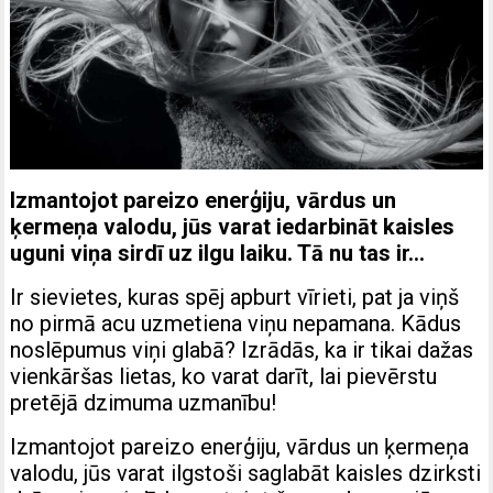
Izmantojot pareizo enerģiju, vārdus un
ķermeņa valodu, jūs varat iedarbināt kaisles
uguni viņa sirdī uz ilgu laiku. Tā nu tas ir…
Ir sievietes, kuras spēj apburt vīrieti, pat ja viņš
no pirmā acu uzmetiena viņu nepamana. Kādus
noslēpumus viņi glabā? Izrādās, ka ir tikai dažas
vienkāršas lietas, ko varat darīt, lai pievērstu
pretējā dzimuma uzmanību!
Izmantojot pareizo enerģiju, vārdus un ķermeņa
valodu, jūs varat ilgstoši saglabāt kaisles dzirksti