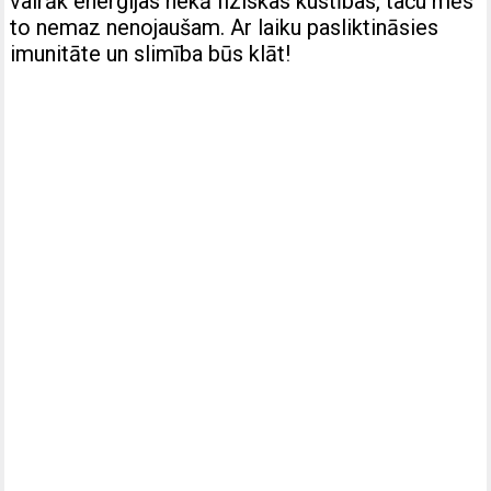
vairāk enerģijas nekā fiziskas kustības, taču mēs
to nemaz nenojaušam. Ar laiku pasliktināsies
imunitāte un slimība būs klāt!