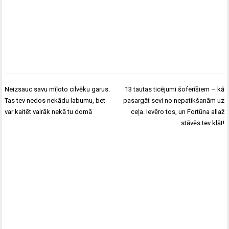
Post
Neizsauc savu mīļoto cilvēku garus.
13 tautas ticējumi šoferīšiem – kā
navigation
Tas tev nedos nekādu labumu, bet
pasargāt sevi no nepatikšanām uz
var kaitēt vairāk nekā tu domā
ceļa. Ievēro tos, un Fortūna allaž
stāvēs tev klāt!