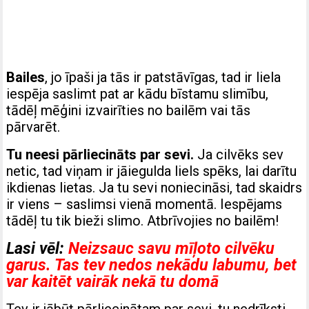
Bailes
, jo īpaši ja tās ir patstāvīgas, tad ir liela
iespēja saslimt pat ar kādu bīstamu slimību,
tādēļ mēģini izvairīties no bailēm vai tās
pārvarēt.
Tu neesi pārliecināts par sevi.
Ja cilvēks sev
netic, tad viņam ir jāiegulda liels spēks, lai darītu
ikdienas lietas. Ja tu sevi noniecināsi, tad skaidrs
ir viens – saslimsi vienā momentā. Iespējams
tādēļ tu tik bieži slimo. Atbrīvojies no bailēm!
Lasi vēl:
Neizsauc savu mīļoto cilvēku
garus. Tas tev nedos nekādu labumu, bet
var kaitēt vairāk nekā tu domā
Tev ir jābūt pārliecinātam par sevi, tu nedrīksti