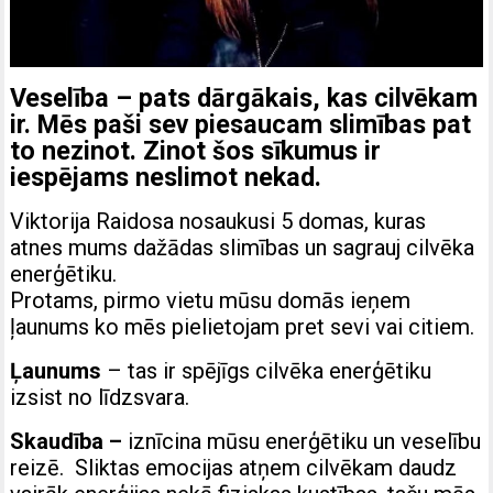
Veselība – pats dārgākais, kas cilvēkam
ir. Mēs paši sev piesaucam slimības pat
to nezinot. Zinot šos sīkumus ir
iespējams neslimot nekad.
Viktorija Raidosa nosaukusi 5 domas, kuras
atnes mums dažādas slimības un sagrauj cilvēka
enerģētiku.
Protams, pirmo vietu mūsu domās ieņem
ļaunums ko mēs pielietojam pret sevi vai citiem.
Ļaunums
– tas ir spējīgs cilvēka enerģētiku
izsist no līdzsvara.
Skaudība –
iznīcina mūsu enerģētiku un veselību
reizē.
Sliktas emocijas atņem cilvēkam daudz