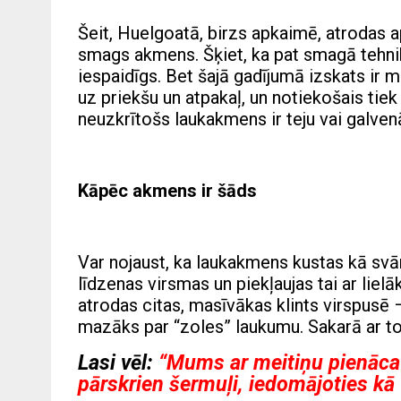
Šeit, Huelgoatā, birzs apkaimē, atrodas
smags akmens. Šķiet, ka pat smagā tehnika
iespaidīgs. Bet šajā gadījumā izskats ir 
uz priekšu un atpakaļ, un notiekošais tiek 
neuzkrītošs laukakmens ir teju vai galvenā
Kāpēc akmens ir šāds
Var nojaust, ka laukakmens kustas kā svārs
līdzenas virsmas un piekļaujas tai ar liel
atrodas citas, masīvākas klints virspusē
mazāks par “zoles” laukumu. Sakarā ar to
Lasi vēl:
“Mums ar meitiņu pienāca
pārskrien šermuļi, iedomājoties kā v