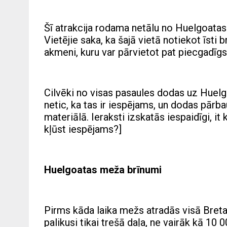
Šī atrakcija rodama netālu no Huelgoat
Vietējie saka, ka šajā vietā notiekot īst
akmeni, kuru var pārvietot pat piecgadīgs
Cilvēki no visas pasaules dodas uz Huelgo
netic, ka tas ir iespējams, un dodas pārb
materiālā. Ieraksti izskatās iespaidīgi, i
kļūst iespējams?]
Huelgoatas meža brīnumi
Pirms kāda laika mežs atradās visā Breta
palikusi tikai trešā daļa, ne vairāk kā 10