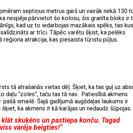
 apmēram septiņus metrus garš un vairāk nekā 130 t
 nespēja pārvietot šo kolosu, šis granīta bloks ir t
mānīgs, kad uz to iedarbojas mazākais spēks, tas ku
salīdzināts ar trīci. Tāpēc varētu šķist, ka pelēks
 reģiona atrakcija, kas piesaista tūristu pūļus.
ts tā atrašanās vietas dēļ. Šķiet, ka tas guļ uz abs
āko daļu “zoles”, taču tas tā nav. Patiesībā akmens
 – pašā smailē. Šajā gadījumā augšdaļas laukums ir
 šķiet, ka akmens it kā karājas un nedaudz šūpojas.
 klāt skuķēns un pastiepa konču. Tagad
iss varēja beigties!”