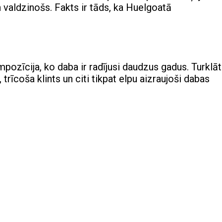
 valdzinošs. Fakts ir tāds, ka Huelgoatā
zīcija, ko daba ir radījusi daudzus gadus. Turklāt
, trīcoša klints un citi tikpat elpu aizraujoši dabas