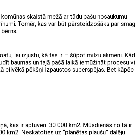
as komūnas skaistā mežā ar tādu pašu nosaukumu
i brīnumi. Tomēr, kas var būt pārsteidzošāks par sma
 bērns.
atu, lai izjustu, kā tas ir – šūpot milzu akmeni. Kā
audīt baumas un tajā pašā laikā iemūžināt procesu v
t kā cilvēkā pēkšņi izpaustos superspējas. Bet kāpēc
ņā, kas ir aptuveni 30 000 km2. Mūsdienās no tā ir
 000 km2. Neskatoties uz “planētas plaušu” daļēju