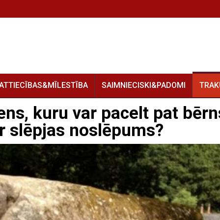
ATTIECĪBAS&MĪLESTĪBA
SAIMNIECISKI&PADOMI
TRAK
s, kuru var pacelt pat bērn
r slēpjas noslēpums?