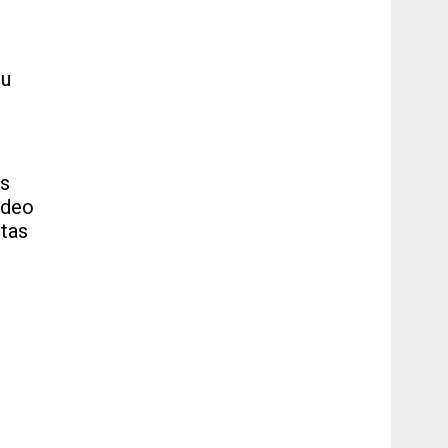
gu
ds
ideo
 tas