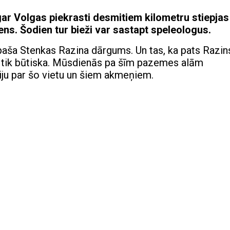
 gar Volgas piekrasti desmitiem kilometru stiepjas
mens. Šodien tur bieži var sastapt speleologus.
paša Stenkas Razina dārgums. Un tas, ka pats Razin
 ne tik būtiska. Mūsdienās pa šīm pazemes alām
iju par šo vietu un šiem akmeņiem.