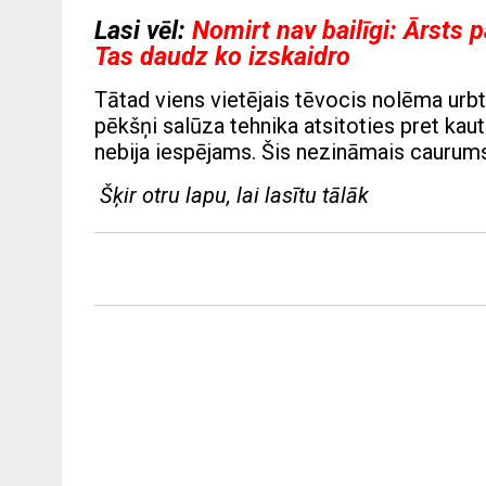
Lasi vēl:
Nomirt nav bailīgi: Ārsts p
Tas daudz ko izskaidro
Tātad viens vietējais tēvocis nolēma urb
pēkšņi salūza tehnika atsitoties pret kau
nebija iespējams. Šis nezināmais caurums bi
Šķir otru lapu, lai lasītu tālāk