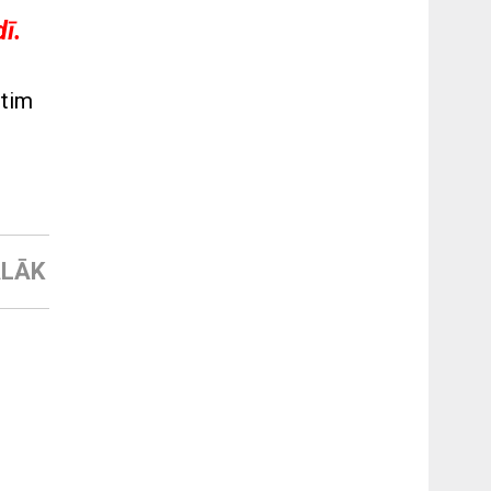
dī.
etim
LĀK