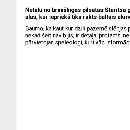
Netālu no brīnišķīgās pilsētas Staritsa
alas, kur iepriekš tika rakts baltais ak
Baumo, ka kaut kur dziļi pazemē slēpjas 
nekad šeit nav bijis, ir detaļa, protams,
pārvietojas speleologi, kuri vāc informāc