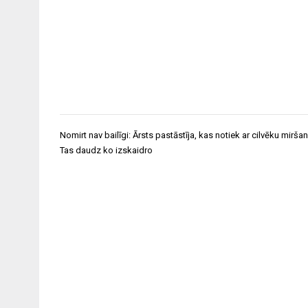
Post
Nomirt nav bailīgi: Ārsts pastāstīja, kas notiek ar cilvēku miršan
navigation
Tas daudz ko izskaidro