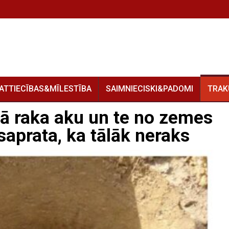
ATTIECĪBAS&MĪLESTĪBA
SAIMNIECISKI&PADOMI
TRAK
jā raka aku un te no zemes
 saprata, ka tālāk neraks