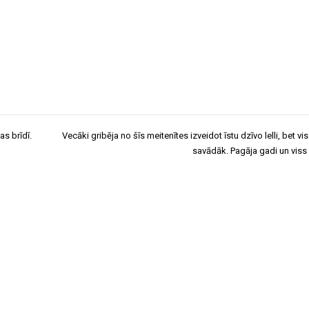
as brīdī.
Vecāki gribēja no šīs meitenītes izveidot īstu dzīvo lelli, bet vi
savādāk. Pagāja gadi un viss 