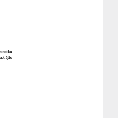
ss notika
atklājās