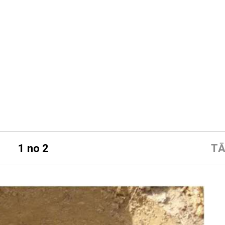
1 no 2
TĀ