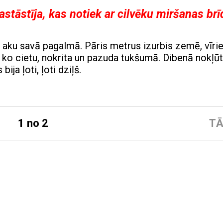
astāstīja, kas notiek ar cilvēku miršanas brī
t aku savā pagalmā. Pāris metrus izurbis zemē, vīri
t ko cietu, nokrita un pazuda tukšumā. Dibenā nokļūt
ja ļoti, ļoti dziļš.
1 no 2
TĀ