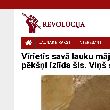
JAUNĀKIE RAKSTI
INTERESANTI
Vīrietis savā lauku mā
pēkšņi izlīda šis. Viņš