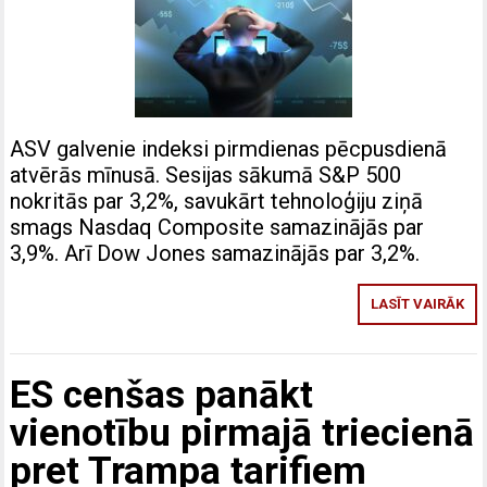
ASV galvenie indeksi pirmdienas pēcpusdienā
atvērās mīnusā. Sesijas sākumā S&P 500
nokritās par 3,2%, savukārt tehnoloģiju ziņā
smags Nasdaq Composite samazinājās par
3,9%. Arī Dow Jones samazinājās par 3,2%.
LASĪT VAIRĀK
ES cenšas panākt
vienotību pirmajā triecienā
pret Trampa tarifiem