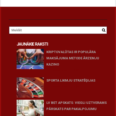
JAUNĀKIE RAKSTI
KRIPTOVALŪTAS IR POPULĀRA
MAKSĀJUMA METODE ĀRZEMJU
KAZINO
December 15, 2025
SPORTA LIKMJU STRATĒĢIJAS
December 15, 2025
LV BET APSKATS: VIEGLI UZTVERAMS
PĀRSKATS PAR PAKALPOJUMU
November 27, 2025