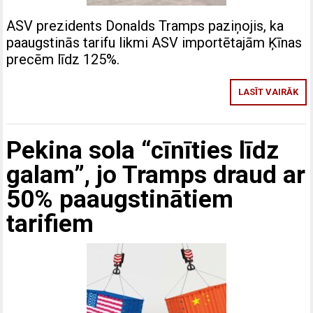
ASV prezidents Donalds Tramps paziņojis, ka
paaugstinās tarifu likmi ASV importētajām Ķīnas
precēm līdz 125%.
LASĪT VAIRĀK
Pekina sola “cīnīties līdz
galam”, jo Tramps draud ar
50% paaugstinātiem
tarifiem