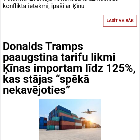
konflikta ietekmi, īpaši ar Ķīnu.
LASĪT VAIRĀK
Donalds Tramps
paaugstina tarifu likmi
Ķīnas importam līdz 125%,
kas stājas “spēkā
nekavējoties”