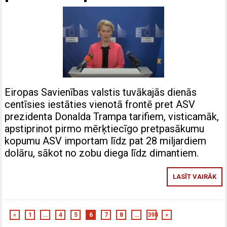
Eiropas Savienības valstis tuvākajās dienās
centīsies iestāties vienotā frontē pret ASV
prezidenta Donalda Trampa tarifiem, visticamāk,
apstiprinot pirmo mērķtiecīgo pretpasākumu
kopumu ASV importam līdz pat 28 miljardiem
dolāru, sākot no zobu diega līdz dimantiem.
LASĪT VAIRĀK
«
1
…
4
5
6
7
8
…
398
»