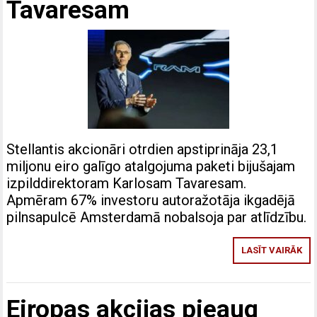
Tavaresam
Stellantis akcionāri otrdien apstiprināja 23,1
miljonu eiro galīgo atalgojuma paketi bijušajam
izpilddirektoram Karlosam Tavaresam.
Apmēram 67% investoru autoražotāja ikgadējā
pilnsapulcē Amsterdamā nobalsoja par atlīdzību.
LASĪT VAIRĀK
Eiropas akcijas pieaug