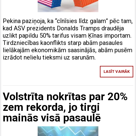
Pekina paziņoja, ka “cīnīsies līdz galam” pēc tam,
kad ASV prezidents Donalds Tramps draudēja
uzlikt papildu 50% tarifus visam Ķīnas importam.
Tirdzniecības kaonflikts starp abām pasaules
lielākajām ekonomikām saasinājās, abām pusēm
izrādot nelielu tieksmi uz sarunām.
LASĪT VAIRĀK
Volstrīta nokrītas par 20%
zem rekorda, jo tirgi
mainās visā pasaulē