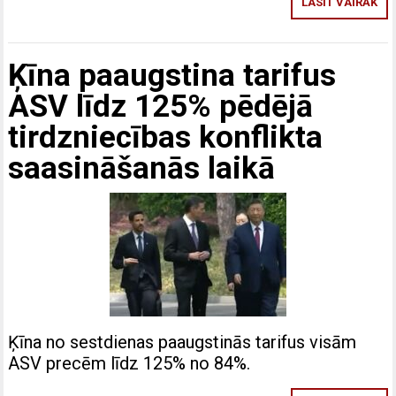
LASĪT VAIRĀK
Ķīna paaugstina tarifus
ASV līdz 125% pēdējā
tirdzniecības konflikta
saasināšanās laikā
Ķīna no sestdienas paaugstinās tarifus visām
ASV precēm līdz 125% no 84%.