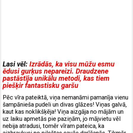
Lasi vēl:
Izrādās, ka visu mūžu esmu
ēdusi gurķus nepareizi. Draudzene
pastāstīja unikālu metodi, kas tiem
piešķir fantastisku garšu
Pēc vīra pateiktā, viņa nemanāmi pamanīja vienu
šampānieša pudeli un divas glāzes! Viņas galvā,
kaut kas noklikšķēja! Viņa aizgāja no mājām un
uz laiku apmetās pie paziņām, jo mājvietu vēl
nebija atradusi, tomēr vīram pateica, ka
aizbraukusi no pilsētas savās darīšanās. Tikmēr