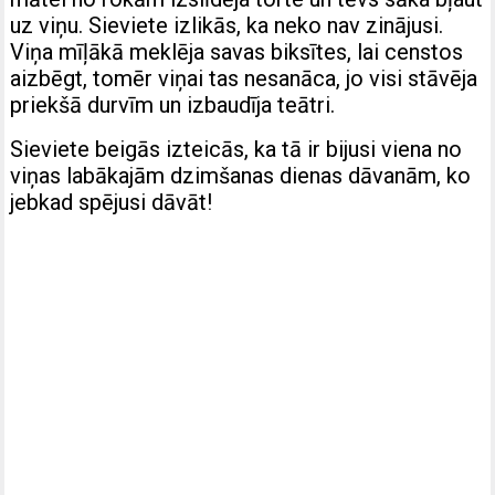
uz viņu. Sieviete izlikās, ka neko nav zinājusi.
Viņa mīļākā meklēja savas biksītes, lai censtos
aizbēgt, tomēr viņai tas nesanāca, jo visi stāvēja
priekšā durvīm un izbaudīja teātri.
Sieviete beigās izteicās, ka tā ir bijusi viena no
viņas labākajām dzimšanas dienas dāvanām, ko
jebkad spējusi dāvāt!