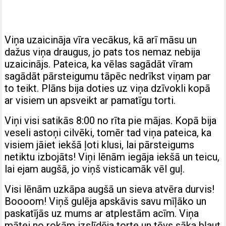
Viņa uzaicināja vīra vecākus, kā arī māsu un
dažus viņa draugus, jo pats tos nemaz nebija
uzaicinājs. Pateica, ka vēlas sagādāt vīram
sagādāt pārsteigumu tāpēc nedrīkst viņam par
to teikt. Plāns bija doties uz viņa dzīvokli kopā
ar visiem un apsveikt ar pamatīgu torti.
Viņi visi satikās 8:00 no rīta pie mājas. Kopā bija
veseli astoņi cilvēki, tomēr tad viņa pateica, ka
visiem jāiet iekšā ļoti klusi, lai pārsteigums
netiktu izbojāts! Viņi lēnām iegāja iekšā un teicu,
lai ejam augšā, jo viņš visticamāk vēl guļ.
Visi lēnām uzkāpa augšā un sieva atvēra durvis!
Boooom! Viņš gulēja apskāvis savu mīļāko un
paskatījās uz mums ar atplestām acīm. Viņa
mātei no rokām izslīdēja torte un tēvs sāka bļaut