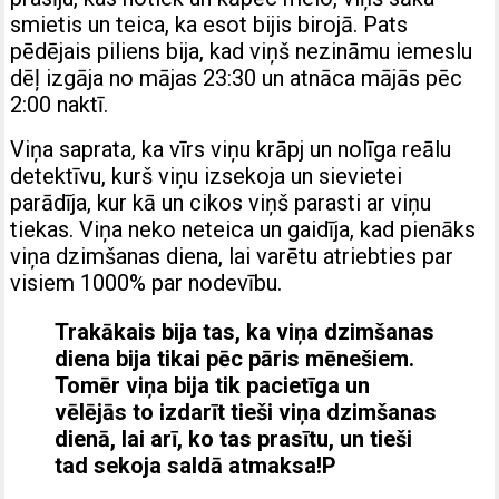
smietis un teica, ka esot bijis birojā. Pats
pēdējais piliens bija, kad viņš nezināmu iemeslu
dēļ izgāja no mājas 23:30 un atnāca mājās pēc
2:00 naktī.
Viņa saprata, ka vīrs viņu krāpj un nolīga reālu
detektīvu, kurš viņu izsekoja un sievietei
parādīja, kur kā un cikos viņš parasti ar viņu
tiekas. Viņa neko neteica un gaidīja, kad pienāks
viņa dzimšanas diena, lai varētu atriebties par
visiem 1000% par nodevību.
Trakākais bija tas, ka viņa dzimšanas
diena bija tikai pēc pāris mēnešiem.
Tomēr viņa bija tik pacietīga un
vēlējās to izdarīt tieši viņa dzimšanas
dienā, lai arī, ko tas prasītu, un tieši
tad sekoja saldā atmaksa!P