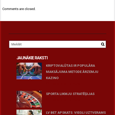
Comments are closed.
JAUNĀKIE RAKSTI
KRIPTOVALŪTAS IR POPULĀRA
MAKSĀJUMA METODE ĀRZEMJU
KAZINO
December 15, 2025
SPORTA LIKMJU STRATĒĢIJAS
December 15, 2025
LV BET APSKATS: VIEGLI UZTVERAMS