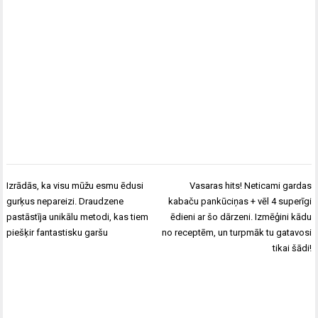
Post
Izrādās, ka visu mūžu esmu ēdusi
Vasaras hits! Neticami gardas
navigation
gurķus nepareizi. Draudzene
kabaču pankūciņas + vēl 4 superīgi
pastāstīja unikālu metodi, kas tiem
ēdieni ar šo dārzeni. Izmēģini kādu
piešķir fantastisku garšu
no receptēm, un turpmāk tu gatavosi
tikai šādi!