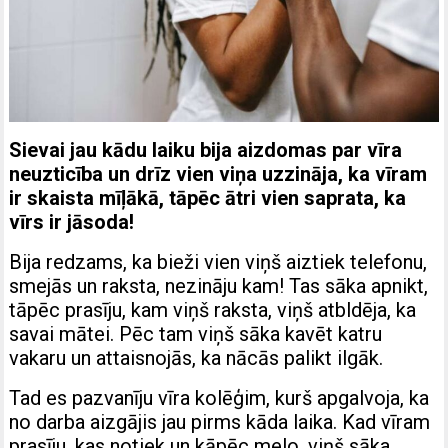
Sievai jau kādu laiku bija aizdomas par vīra
neuzticība un drīz vien viņa uzzināja, ka vīram
ir skaista mīļākā, tāpēc ātri vien saprata, ka
vīrs ir jāsoda!
Bija redzams, ka bieži vien viņš aiztiek telefonu,
smejās un raksta, nezināju kam! Tas sāka apnikt,
tāpēc prasīju, kam viņš raksta, viņš atbldēja, ka
savai mātei. Pēc tam viņš sāka kavēt katru
vakaru un attaisnojās, ka nācās palikt ilgāk.
Tad es pazvanīju vīra kolēģim, kurš apgalvoja, ka
no darba aizgājis jau pirms kāda laika. Kad vīram
prasīju, kas notiek un kāpēc melo, viņš sāka